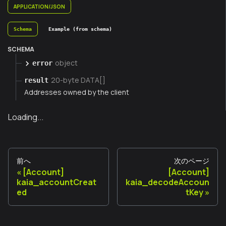
APPLICATION/JSON
Schema
Example (from schema)
SCHEMA
object
error
20-byte DATA[]
result
Addresses owned by the client
Loading...
前へ
次のページ
[Account]
[Account]
kaia_accountCreat
kaia_decodeAccoun
ed
tKey