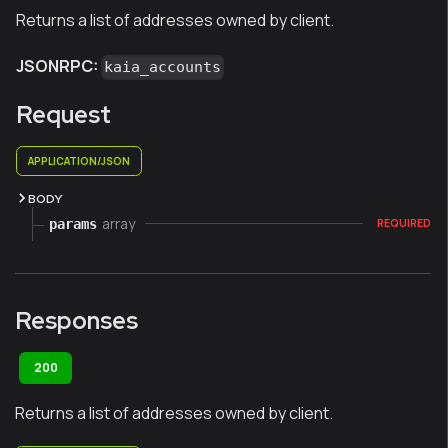
Returns a list of addresses owned by client.
JSONRPC:
kaia_accounts
Request
APPLICATION/JSON
BODY
array
params
REQUIRED
Responses
200
Returns a list of addresses owned by client.