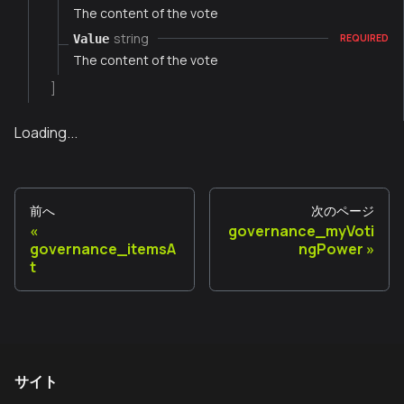
The content of the vote
string
Value
REQUIRED
The content of the vote
]
Loading...
前へ
次のページ
governance_myVoti
governance_itemsA
ngPower
t
サイト