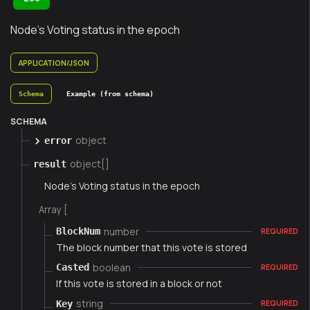
Node's Voting status in the epoch
APPLICATION/JSON
Schema
Example (from schema)
SCHEMA
object
error
object[]
result
Node's Voting status in the epoch
Array [
number
BlockNum
REQUIRED
The block number that this vote is stored
boolean
Casted
REQUIRED
If this vote is stored in a block or not
string
Key
REQUIRED