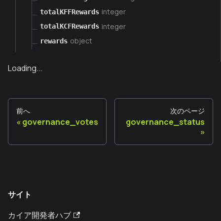
integer
totalKFFRewards
integer
totalKCFRewards
object
rewards
Loading...
前へ
次のページ
governance_votes
governance_status
サイト
カイア開発者ハブ