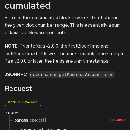
cumulated
Returns the accumulated block rewards distribution in
the given block number range. This is essentially a sum
of kaia_getRewards outputs.
NOTE
: Prior to Kaia v2.0.0, the firstBlockTime and
lastBlockTime fields were human-readable time string. In
Kaia v2.0.0 or later, the fields are unix timestamps.
JSONRPC:
governance_getRewardsAccumulated
Request
APPLICATION/JSON
BODY
object[]
params
REQUIRED
Integer of a block number.