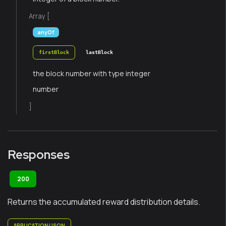
Array [
anyOf
firstBlock
lastBlock
the block number with type integer
number
]
Responses
200
Returns the accumulated reward distribution details.
APPLICATION/JSON