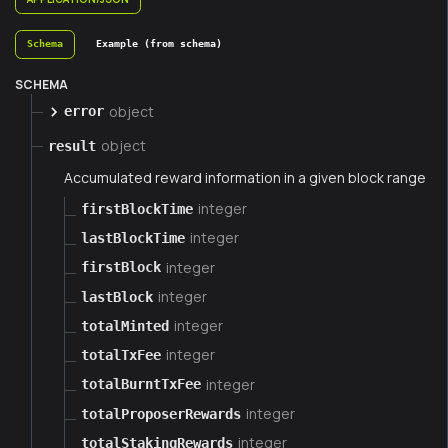
Schema
Example (from schema)
SCHEMA
object
error
object
result
Accumulated reward information in a given block range
integer
firstBlockTime
integer
lastBlockTime
integer
firstBlock
integer
lastBlock
integer
totalMinted
integer
totalTxFee
integer
totalBurntTxFee
integer
totalProposerRewards
integer
totalStakingRewards