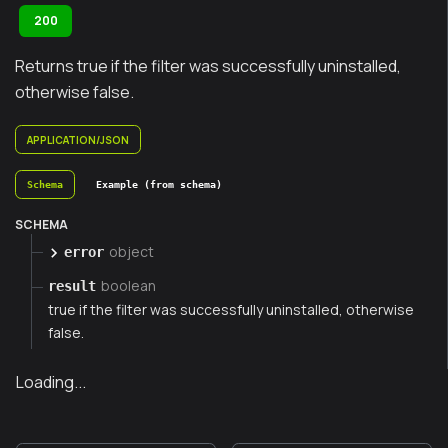
200
Returns true if the filter was successfully uninstalled,
otherwise false.
APPLICATION/JSON
Schema
Example (from schema)
SCHEMA
object
error
boolean
result
true if the filter was successfully uninstalled, otherwise
false.
Loading...