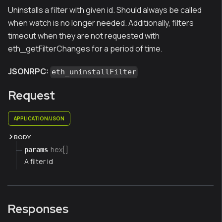
Uninstalls a filter with given id. Should always be called
when watch is no longer needed. Additionally, filters
timeout when they are not requested with
eth_getFilterChanges for a period of time.
JSONRPC:
eth_uninstallFilter
Request
APPLICATION/JSON
BODY
hex[]
params
A filter id
Responses