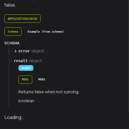
false.
APPLICATION/JSON
Schema
Example (from schema)
SCHEMA
object
error
object
result
oneOf
MOD1
MOD2
Returns false when not syncing.
boolean
Loading...