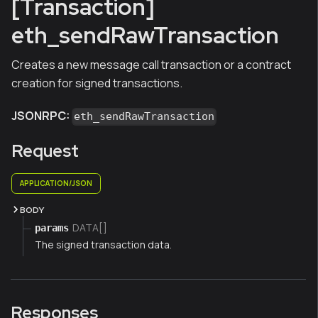
[Transaction]
eth_sendRawTransaction
Creates a new message call transaction or a contract
creation for signed transactions.
JSONRPC:
eth_sendRawTransaction
Request
APPLICATION/JSON
BODY
DATA[]
params
The signed transaction data.
Responses