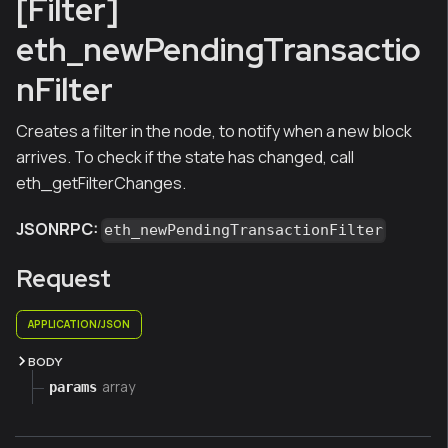
[Filter]
eth_newPendingTransactio
nFilter
Creates a filter in the node, to notify when a new block
arrives. To check if the state has changed, call
eth_getFilterChanges.
JSONRPC:
eth_newPendingTransactionFilter
Request
APPLICATION/JSON
BODY
array
params