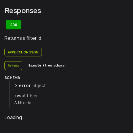
Responses
200
Returns a filter id.
APPLICATION/JSON
Schema
Example (from schema)
SCHEMA
object
error
hex
result
A filter id.
Loading...