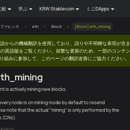
文献
学ぶ
KRW Stablecoin
ミニDApps
Iリファレンス
eth
Block
[Block] eth_mining
英語からの機械翻訳を使用しており、誤りや不明瞭な表現が含
ルの英語版をご覧ください。頻繁な更新のため、一部のコンテ
での取り組みに参加して、このページの翻訳改善にご協力ください。
eth_mining
ent is actively mining new blocks.
every node is on mining mode by default to resend
se note that the actual "mining" is only performed by the
 (CNs).