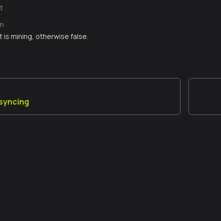
t
n
nt is mining, otherwise false.
syncing