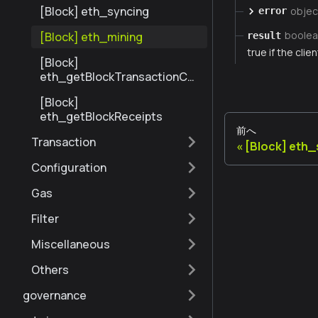
Number
[Block] eth_syncing
objec
error
boolea
[Block] eth_mining
result
true if the clie
[Block]
eth_getBlockTransactionCo
untByNumber
[Block]
eth_getBlockReceipts
前へ
Transaction
[Block] eth_
Configuration
Gas
Filter
Miscellaneous
Others
governance