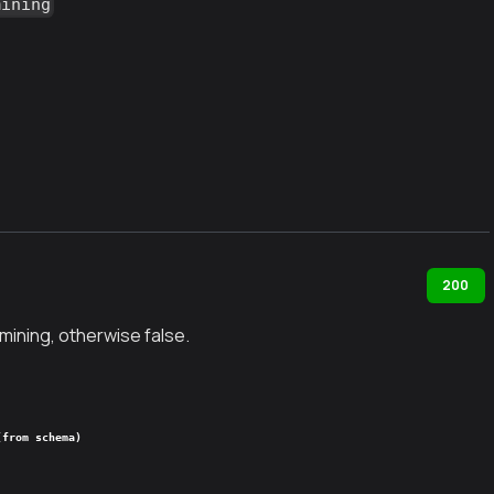
mining
200
s mining, otherwise false.
(from schema)