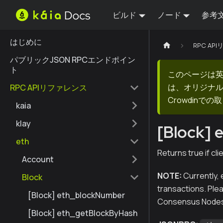
ビルド
ノード
参考
はじめに
RPC AP
パブリックJSON RPCエンドポイン
ト
このページは
は、オリジナ
RPC APIリファレンス
Crowdin
kaia
klay
[Block] 
eth
Returns true if cli
Account
NOTE:
Currently, 
Block
transactions. Plea
[Block] eth_blockNumber
Consensus Nodes
[Block] eth_getBlockByHash