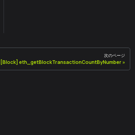
次のページ
[Block] eth_getBlockTransactionCountByNumber