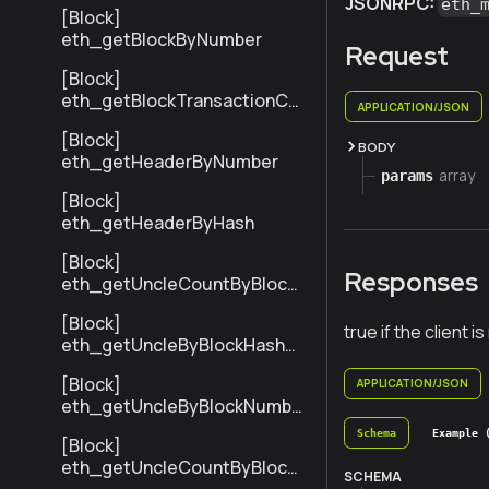
JSONRPC:
eth_
[Block]
eth_getBlockByNumber
Request
[Block]
eth_getBlockTransactionCo
APPLICATION/JSON
untByHash
[Block]
BODY
eth_getHeaderByNumber
array
params
[Block]
eth_getHeaderByHash
[Block]
Responses
eth_getUncleCountByBlock
Hash
[Block]
true if the client i
eth_getUncleByBlockHashAn
dIndex
[Block]
APPLICATION/JSON
eth_getUncleByBlockNumbe
rAndIndex
Schema
Example 
[Block]
eth_getUncleCountByBlock
SCHEMA