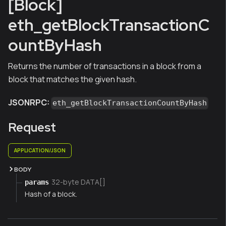
[Block]
eth_getBlockTransactionC
ountByHash
Returns the number of transactions in a block from a
block that matches the given hash.
JSONRPC:
eth_getBlockTransactionCountByHash
Request
APPLICATION/JSON
BODY
32-byte DATA[]
params
Hash of a block.