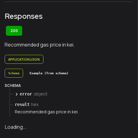
Responses
200
Recommended gas price in kei.
APPLICATION/JSON
Schema
Example (from schema)
SCHEMA
object
error
hex
result
Recommended gas price in kei.
Loading...