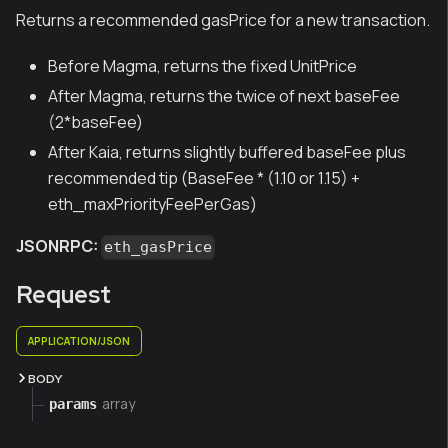
Returns a recommended gasPrice for a new transaction.
Before Magma, returns the fixed UnitPrice
After Magma, returns the twice of next baseFee
(2*baseFee)
After Kaia, returns slightly buffered baseFee plus
recommended tip (BaseFee * (1.10 or 1.15) +
eth_maxPriorityFeePerGas)
JSONRPC:
eth_gasPrice
Request
APPLICATION/JSON
BODY
array
params