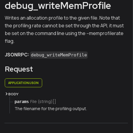
debug_writeMemProfile
Writes an allocation profile to the given file. Note that
the profiling rate cannot be set through the API, it must
be set on the command line using the --memprofilerate
flag.
JSONRPC:
debug_writeMemProfile
Request
APPLICATION/JSON
BODY
File (string)[]
params
The filename for the profiling output.