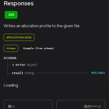
Responses
200
Writes an allocation profile to the given file.
APPLICATION/JSON
Schema
Example (from schema)
SCHEMA
object
error
string
result
NULLABLE
Loading...
前へ
次のページ