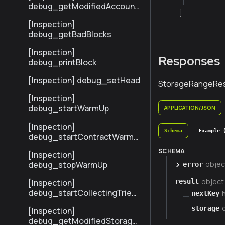
debug_getModifiedAccount
]
sByHash
[Inspection]
debug_getBadBlocks
[Inspection]
Responses
debug_printBlock
[Inspection] debug_setHead
StorageRangeRes
[Inspection]
debug_startWarmUp
APPLICATION/JSON
[Inspection]
Schema
Example 
debug_startContractWarmU
p
SCHEMA
[Inspection]
debug_stopWarmUp
objec
error
object
[Inspection]
result
debug_startCollectingTrieSt
nextKey
ats
storage
[Inspection]
debug_getModifiedStorage