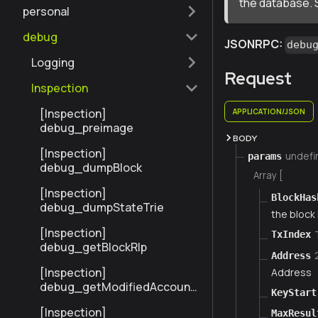
the database. 
personal
debug
JSONRPC:
debu
Logging
Request
Inspection
[Inspection]
APPLICATION/JSON
debug_preimage
BODY
[Inspection]
undefi
params
debug_dumpBlock
Array [
[Inspection]
BlockHas
debug_dumpStateTrie
the block
[Inspection]
TxIndex
debug_getBlockRlp
Address
[Inspection]
Address
debug_getModifiedAccount
KeyStart
sByNumber
[Inspection]
MaxResul