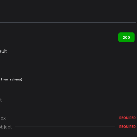
200
ult
(from schema)
t
hex
REQUIRED
object
REQUIRED