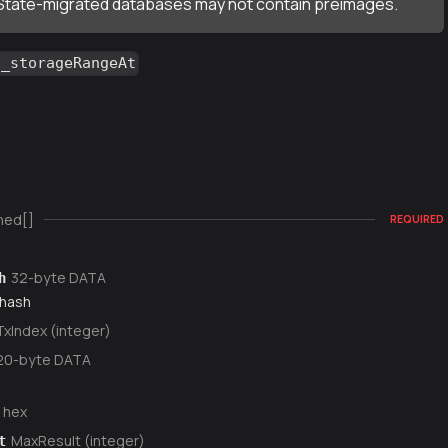
State-migrated databases may not contain preimages.
g_storageRangeAt
ned[]
REQUIRED
32-byte DATA
h
 hash
TxIndex (integer)
20-byte DATA
hex
MaxResult (integer)
t