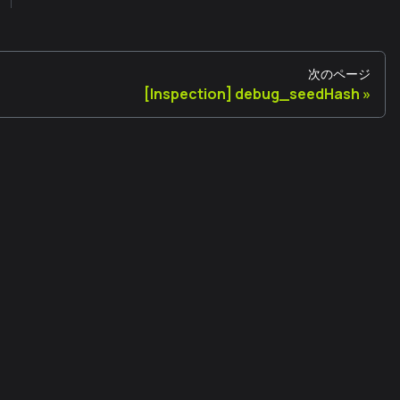
次のページ
[Inspection] debug_seedHash