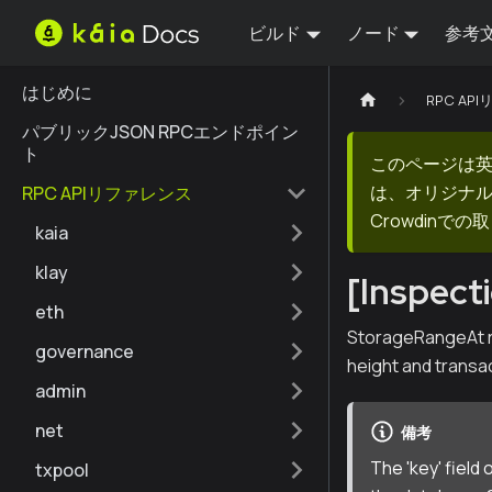
ビルド
ノード
参考
はじめに
RPC AP
パブリックJSON RPCエンドポイン
ト
このページは
は、オリジナ
RPC APIリファレンス
Crowdin
kaia
klay
[Inspec
eth
StorageRangeAt re
governance
height and transac
admin
net
備考
The 'key' field 
txpool