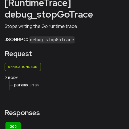
[RuntimeTrace]
debug_stopGoTrace
Stops writing the Go runtime trace.
JSONRPC:
debug_stopGoTrace
Request
APPLICATION/JSON
BODY
array
params
Responses
200