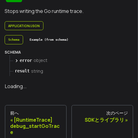
Stops writing the Go runtime trace.
APPLICATION/JSON
Schema
Example (from schema)
SCHEMA
object
error
string
result
Loading...
前へ
次のページ
[RuntimeTrace]
SDKとライブラリ
debug_startGoTrac
e