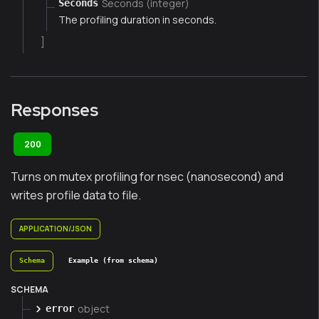
Seconds (integer)
Seconds
The profiling duration in seconds.
]
Responses
200
Turns on mutex profiling for nsec (nanosecond) and
writes profile data to file.
APPLICATION/JSON
Schema
Example (from schema)
SCHEMA
object
error