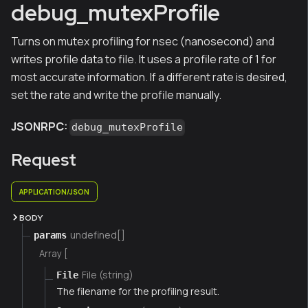
debug_mutexProfile
Turns on mutex profiling for nsec (nanosecond) and
writes profile data to file. It uses a profile rate of 1 for
most accurate information. If a different rate is desired,
set the rate and write the profile manually.
JSONRPC:
debug_mutexProfile
Request
APPLICATION/JSON
BODY
undefined[]
params
Array [
File (string)
File
The filename for the profiling result.