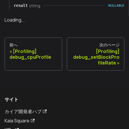
string
result
NULLABLE
Loading...
前へ
次のページ
[Profiling]
[Profiling]
debug_cpuProfile
debug_setBlockPro
fileRate
サイト
カイア開発者ハブ
Kaia Square