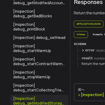
Responses
debug_getModifiedAccount
sByHash
[Inspection]
Return the number
debug_getBadBlocks
[Inspection]
APPLICATION/JSON
debug_printBlock
Schema
Example 
[Inspection] debug_setHead
SCHEMA
[Inspection]
objec
debug_startWarmUp
error
numbe
result
[Inspection]
debug_startContractWarmU
Return the num
p
[Inspection]
debug_stopWarmUp
[Inspection]
前へ
debug_startCollectingTrieSt
ats
[Inspection]
[Inspection]
debug_getModifiedStorage