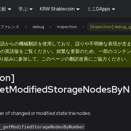
文献
学ぶ
KRW Stablecoin
ミニDApps
Iリファレンス
debug
Inspection
[Inspection] debug_
英語からの機械翻訳を使用しており、誤りや不明瞭な表現が含
ルの英語版をご覧ください。頻繁な更新のため、一部のコンテ
での取り組みに参加して、このページの翻訳改善にご協力ください。
ion]
etModifiedStorageNodesByN
r of changed or modified state trie nodes.
g_getModifiedStorageNodesByNumber