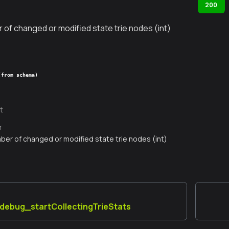
200
 of changed or modified state trie nodes (int)
(from schema)
t
r
ber of changed or modified state trie nodes (int)
 debug_startCollectingTrieStats