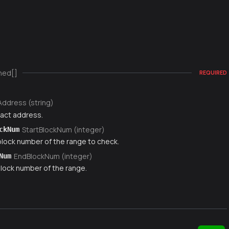
ned[]
REQUIRED
Address (string)
act address.
StartBlockNum (integer)
ckNum
 block number of the range to check.
EndBlockNum (integer)
Num
block number of the range.