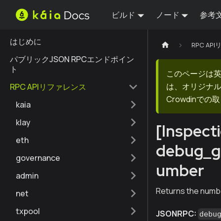
ビルド
ノード
参考
はじめに
RPC AP
パブリックJSON RPCエンドポイン
ト
このページは
は、オリジナ
RPC APIリファレンス
Crowdin
kaia
klay
[Inspect
eth
debug_g
governance
umber
admin
Returns the numbe
net
txpool
JSONRPC:
debu