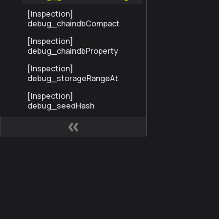
NodesByNumber
[Inspection]
debug_chaindbCompact
[Inspection]
debug_chaindbProperty
[Inspection]
debug_storageRangeAt
[Inspection]
debug_seedHash
[Inspection]
debug_isGaslessTx
[Inspection]
debug_gaslessInfo
サイト
コミ
Profiling
カイア開発者ハブ
カイ
Trace
Kaia Square
ブロ
StandardTrace