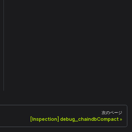
次のページ
[Inspection] debug_chaindbCompact