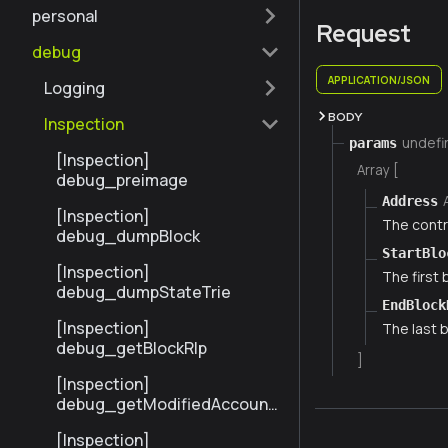
personal
Request
debug
APPLICATION/JSON
Logging
BODY
Inspection
undefi
params
[Inspection]
Array [
debug_preimage
Address
[Inspection]
The contr
debug_dumpBlock
StartBlo
[Inspection]
The first
debug_dumpStateTrie
EndBlock
[Inspection]
The last 
debug_getBlockRlp
]
[Inspection]
debug_getModifiedAccount
sByNumber
[Inspection]