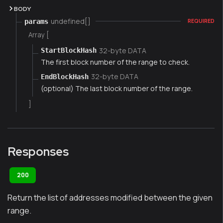
BODY
undefined[]
params
REQUIRED
Array [
32-byte DATA
StartBlockHash
The first block number of the range to check.
32-byte DATA
EndBlockHash
(optional) The last block number of the range.
]
Responses
200
Return the list of addresses modified between the given
range.