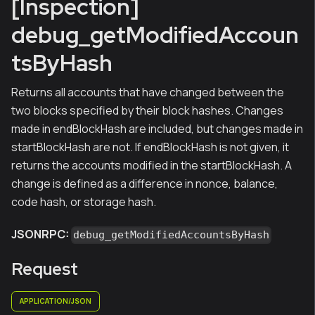
[Inspection]
debug_getModifiedAccoun
tsByHash
Returns all accounts that have changed between the
two blocks specified by their block hashes. Changes
made in endBlockHash are included, but changes made in
startBlockHash are not. If endBlockHash is not given, it
returns the accounts modified in the startBlockHash. A
change is defined as a difference in nonce, balance,
code hash, or storage hash.
JSONRPC:
debug_getModifiedAccountsByHash
Request
APPLICATION/JSON