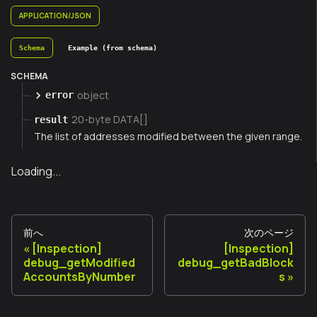
APPLICATION/JSON
Schema
Example (from schema)
SCHEMA
object
error
20-byte DATA[]
result
The list of addresses modified between the given range.
Loading...
前へ
次のページ
[Inspection]
[Inspection]
debug_getModified
debug_getBadBlock
AccountsByNumber
s