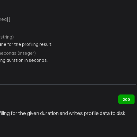
ned[]
(string)
me for the profiling result.
Seconds (integer)
ing duration in seconds.
200
ling for the given duration and writes profile data to disk.