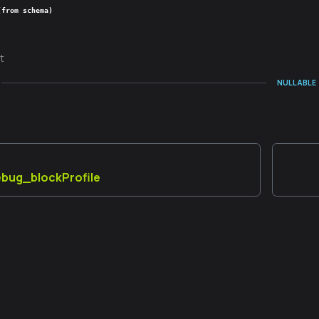
(from schema)
t
NULLABLE
debug_blockProfile