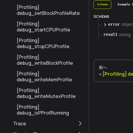
Schema
Example 
[Profiling]
debug_setBlockProfileRate
SCHEMA
[Profiling]
objec
error
debug_startCPUProfile
string
result
[Profiling]
debug_stopCPUProfile
[Profiling]
debug_writeBlockProfile
前へ
[Profiling]
[Profiling] 
debug_writeMemProfile
[Profiling]
debug_writeMutexProfile
[Profiling]
debug_isPProfRunning
Trace