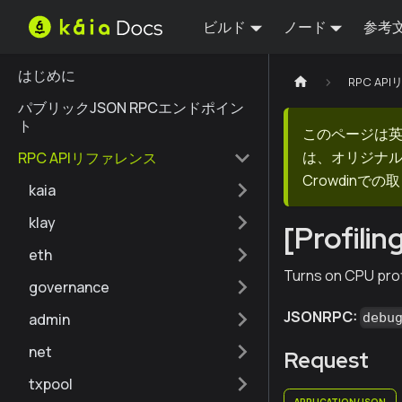
ビルド
ノード
参考
はじめに
RPC AP
パブリックJSON RPCエンドポイン
ト
このページは
は、オリジナ
RPC APIリファレンス
Crowdin
kaia
klay
[Profili
eth
Turns on CPU profi
governance
JSONRPC:
admin
debu
net
Request
txpool
APPLICATION/JSON