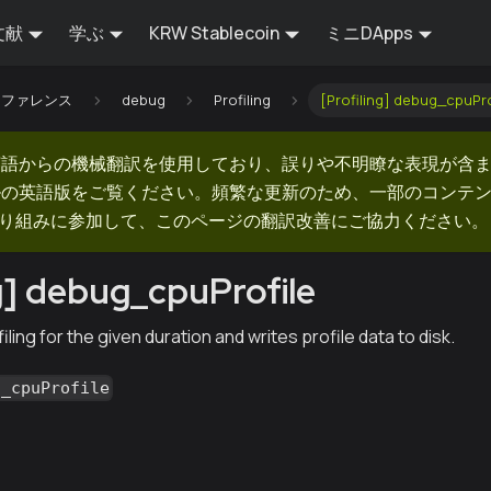
文献
学ぶ
KRW Stablecoin
ミニDApps
Iリファレンス
debug
Profiling
[Profiling] debug_cpuPro
英語からの機械翻訳を使用しており、誤りや不明瞭な表現が含
ルの英語版をご覧ください。頻繁な更新のため、一部のコンテ
での取り組みに参加して、このページの翻訳改善にご協力ください。
ng] debug_cpuProfile
ling for the given duration and writes profile data to disk.
g_cpuProfile