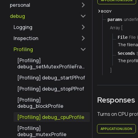
personal
BODY
debug
undefi
params
Logging
Array [
File 
File
Inspection
The filena
Profiling
Seconds
[Profiling]
The profil
debug_setMutexProfileFrac
]
tion
[Profiling] debug_startPProf
[Profiling] debug_stopPProf
Responses
[Profiling]
debug_blockProfile
Turns on CPU profi
[Profiling] debug_cpuProfile
[Profiling]
APPLICATION/JSON
debug_mutexProfile