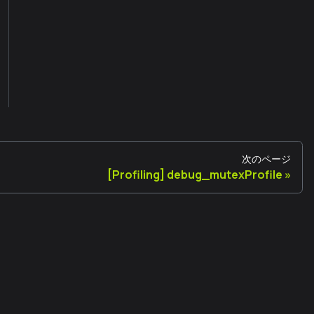
次のページ
[Profiling] debug_mutexProfile