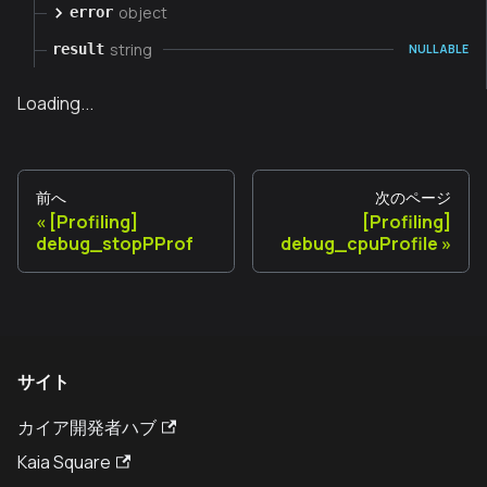
object
error
string
result
NULLABLE
Loading...
前へ
次のページ
[Profiling]
[Profiling]
debug_stopPProf
debug_cpuProfile
サイト
カイア開発者ハブ
Kaia Square