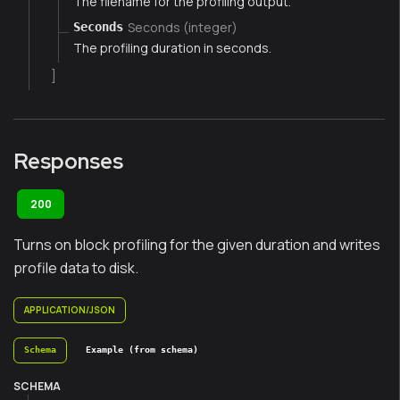
The filename for the profiling output.
Seconds (integer)
Seconds
The profiling duration in seconds.
]
Responses
200
Turns on block profiling for the given duration and writes
profile data to disk.
APPLICATION/JSON
Schema
Example (from schema)
SCHEMA