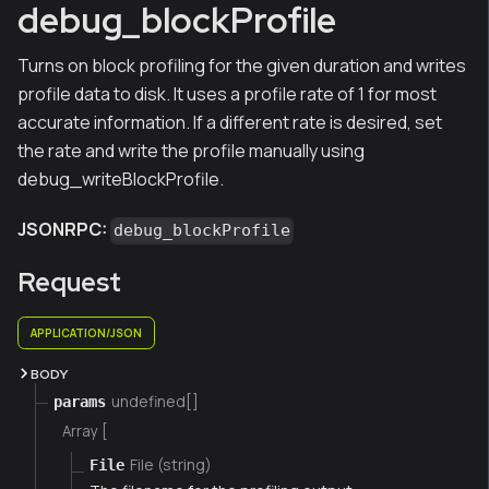
debug_blockProfile
Turns on block profiling for the given duration and writes
profile data to disk. It uses a profile rate of 1 for most
accurate information. If a different rate is desired, set
the rate and write the profile manually using
debug_writeBlockProfile.
JSONRPC:
debug_blockProfile
Request
APPLICATION/JSON
BODY
undefined[]
params
Array [
File (string)
File