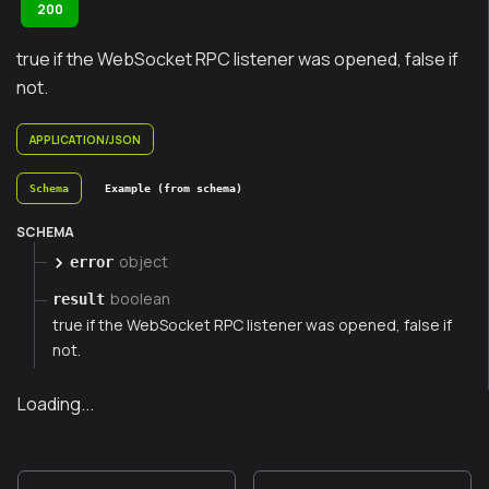
200
true if the WebSocket RPC listener was opened, false if
not.
APPLICATION/JSON
Schema
Example (from schema)
SCHEMA
object
error
boolean
result
true if the WebSocket RPC listener was opened, false if
not.
Loading...