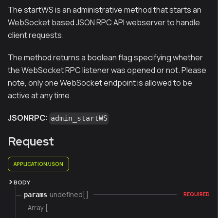
The startWS is an administrative method that starts an
WebSocket based JSON RPC API webserver to handle
client requests.
The method returns a boolean flag specifying whether
the WebSocket RPC listener was opened or not. Please
note, only one WebSocket endpoint is allowed to be
active at any time.
JSONRPC:
admin_startWS
Request
APPLICATION/JSON
BODY
undefined[]
params
REQUIRED
Array [