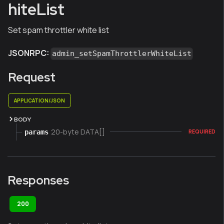
hiteList
Set spam throttler white list
JSONRPC:
admin_setSpamThrottlerWhiteList
Request
APPLICATION/JSON
BODY
20-byte DATA[]
params
REQUIRED
Responses
200