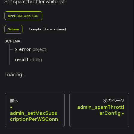
Set spam throttler white list
APPLICATION/JSON
Schema
Example (from schema)
SCHEMA
object
error
string
result
Loading...
前へ
次のページ
admin_spamThrottl
admin_setMaxSubs
erConfig
criptionPerWSConn