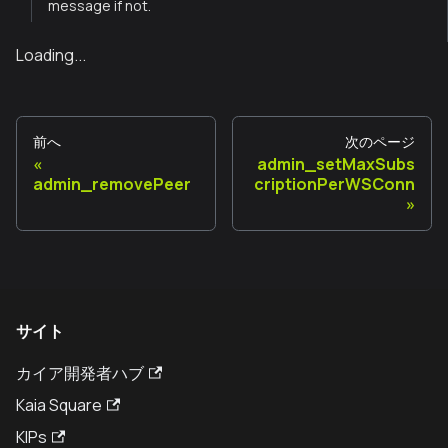
message if not.
Loading...
前へ
次のページ
admin_setMaxSubs
admin_removePeer
criptionPerWSConn
サイト
カイア開発者ハブ
Kaia Square
KIPs