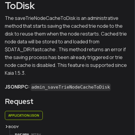
ToDisk
The saveTrieNodeCacheToDisk is an administrative
method that starts saving the cached trie node to the
disk to reuse them when the node restarts. Cached trie
node data will be stored to and loaded from
$DATA_DIR/fastcache . This method returns an error if
the saving process has been already triggered or trie
node cache is disabled. This feature is supported since
Kaia 1.5.3.
JSONRPC:
admin_saveTrieNodeCacheToDisk
Request
APPLICATION/JSON
BODY
array
params