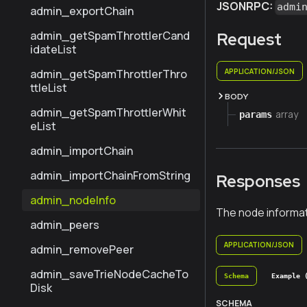
JSONRPC:
admi
admin_exportChain
admin_getSpamThrottlerCand
Request
idateList
APPLICATION/JSON
admin_getSpamThrottlerThro
ttleList
BODY
admin_getSpamThrottlerWhit
array
params
eList
admin_importChain
admin_importChainFromString
Responses
admin_nodeInfo
The node informat
admin_peers
APPLICATION/JSON
admin_removePeer
admin_saveTrieNodeCacheTo
Schema
Example 
Disk
SCHEMA