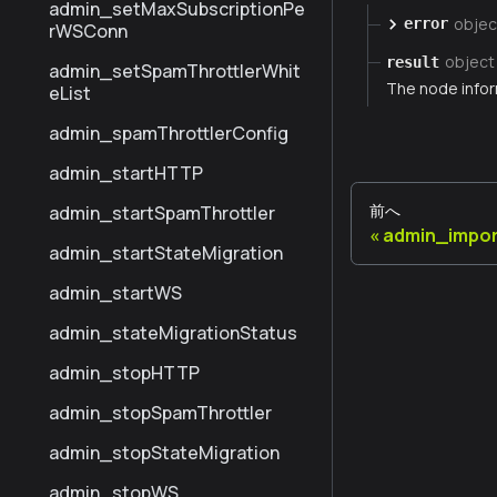
admin_setMaxSubscriptionPe
objec
error
rWSConn
object
result
admin_setSpamThrottlerWhit
The node infor
eList
admin_spamThrottlerConfig
admin_startHTTP
前へ
admin_startSpamThrottler
admin_impor
admin_startStateMigration
admin_startWS
admin_stateMigrationStatus
admin_stopHTTP
admin_stopSpamThrottler
admin_stopStateMigration
admin_stopWS