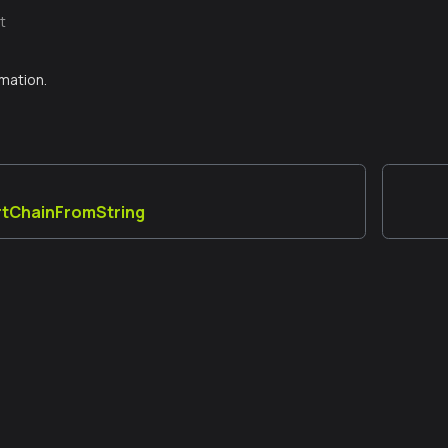
t
mation.
tChainFromString