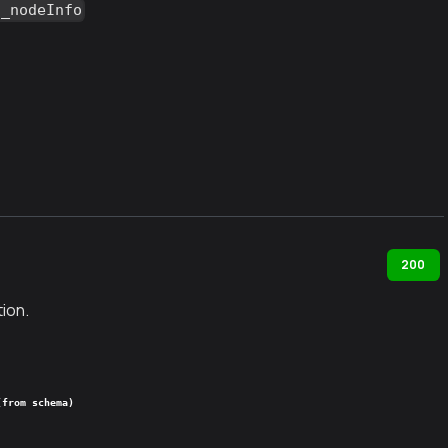
n_nodeInfo
200
ion.
(from schema)