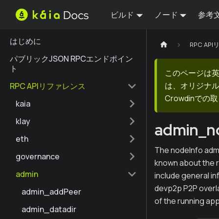
ビルド
ノード
参考
はじめに
RPC AP
パブリックJSON RPCエンドポイン
ト
このページは
は、オリジナ
RPC APIリファレンス
Crowdin
kaia
klay
admin_n
eth
The nodeInfo admin
governance
known about the r
admin
include general in
devp2p P2P overla
admin_addPeer
of the running appl
admin_datadir