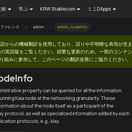
文献
学ぶ
KRW Stablecoin
ミニDApps
Iリファレンス
admin
admin_nodeInfo
英語からの機械翻訳を使用しており、誤りや不明瞭な表現が含
ルの英語版をご覧ください。頻繁な更新のため、一部のコンテ
での取り組みに参加して、このページの翻訳改善にご協力ください。
odeInfo
istrative property can be queried for all the information
unning Kaia node at the networking granularity. These
formation about the node itself as a participant of the
y protocol, as well as specialized information added by each
ication protocols, e.g., klay.