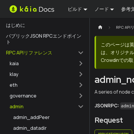
ビルド
ノード
参考
はじめに
RPC AP
パブリックJSON RPCエンドポイン
ト
このページは
は、オリジナ
RPC APIリファレンス
Crowdin
kaia
klay
admin_n
eth
A series of node 
governance
JSONRPC:
admin
admi
admin_addPeer
Request
admin_datadir
APPLICATION/JSON