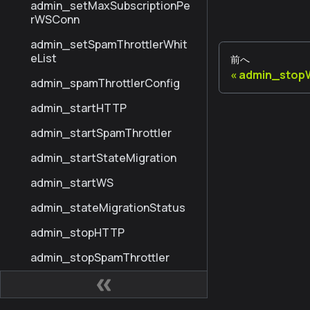
admin_setMaxSubscriptionPe
rWSConn
admin_setSpamThrottlerWhit
eList
前へ
admin_stop
admin_spamThrottlerConfig
admin_startHTTP
admin_startSpamThrottler
admin_startStateMigration
admin_startWS
admin_stateMigrationStatus
admin_stopHTTP
admin_stopSpamThrottler
admin_stopStateMigration
admin_stopWS