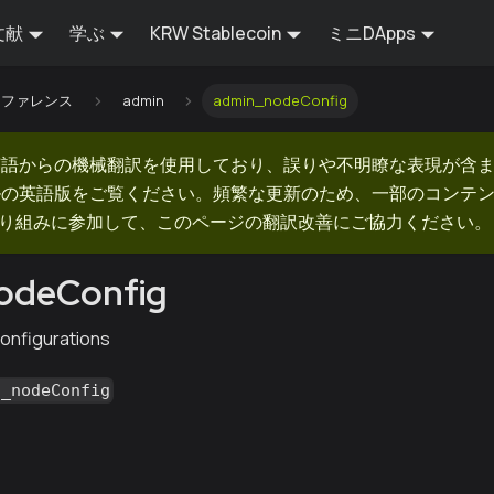
文献
学ぶ
KRW Stablecoin
ミニDApps
Iリファレンス
admin
admin_nodeConfig
英語からの機械翻訳を使用しており、誤りや不明瞭な表現が含
ルの英語版をご覧ください。頻繁な更新のため、一部のコンテ
での取り組みに参加して、このページの翻訳改善にご協力ください。
odeConfig
configurations
n_nodeConfig