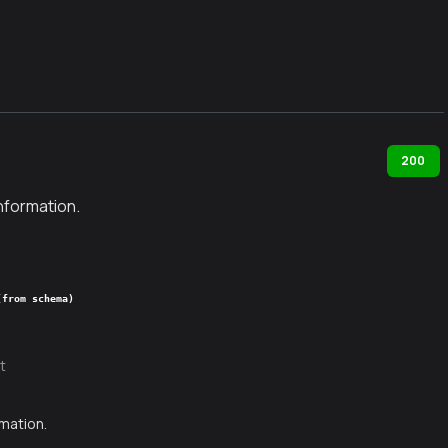
200
nformation.
(from schema)
t
mation.