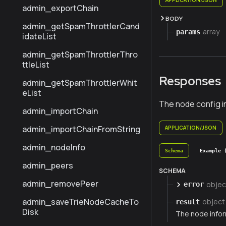
admin_exportChain
BODY
admin_getSpamThrottlerCand
array
params
idateList
admin_getSpamThrottlerThro
ttleList
Responses
admin_getSpamThrottlerWhit
eList
The node config i
admin_importChain
admin_importChainFromString
APPLICATION/JSON
admin_nodeInfo
Schema
Example 
admin_peers
SCHEMA
admin_removePeer
objec
error
admin_saveTrieNodeCacheTo
object
result
Disk
The node infor