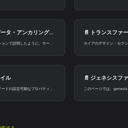
ータ・アンカリングを使用する
📄️
トランスファ
デザインのセクションで説明したように、サービスチェーンのデータをカイアのメインチェーンに固定することができます。
イル
📄️
ジェネシスフ
この文書では、ノードの設定可能なプロパティについて説明します。 Kaiaノードパッケージは優れたデフォルトで出荷され、ほとんど設定を必要としない。 実行中のノードの設定を変更した場合は、その変更を反映させるためにノードを再起動する必要があります。
編集する