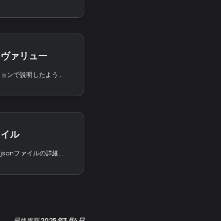
ーヴァリュー
カイアのデザイン・セクションで説明したように、サービス・チェーンは、親チェーンと子チェーン間の価値（KAIA、ERC-20、ERC-721）の移転をサポートします。
ァイル
このページでは、genesis.jsonファイルの詳細について説明する。
最終更新
2025年3月4日