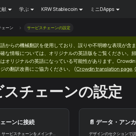
文献
学ぶ
KRW Stablecoin
ミニDApps
チェーン
サービスチェーンの設定
英語からの機械翻訳を使用しており、誤りや不明瞭な表現が含
正確な情報については、オリジナルの英語版をご覧ください。
はオリジナルの英語になっている可能性があります。Crowdi
ージの翻訳改善にご協力ください。
(
Crowdin translation page
,
ビスチェーンの設定
ェーンに接続
📄️
データ・アン
このページでは、サービスチェーンをメインチェーンに接続する手順を説明します。