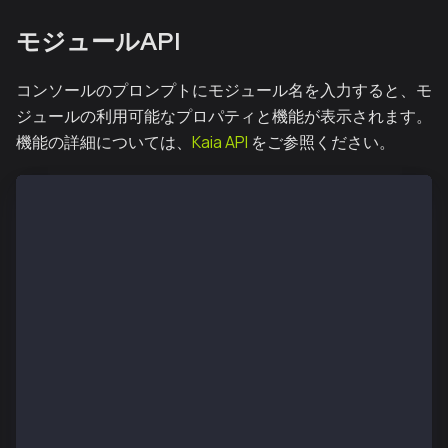
モジュールAPI
コンソールのプロンプトにモジュール名を入力すると、モ
ジュールの利用可能なプロパティと機能が表示されます。
機能の詳細については、
Kaia API
をご参照ください。
> personal
{
  listAccounts：listAccount: [...],
  listWallets：[...],
  deriveAccount: function(),
  ecRecover: function(),
  getListAccounts: function(callback),
  getListWallets: function(callback),
  importRawKey: function(),
  lockAccount: function(),
  ...
}