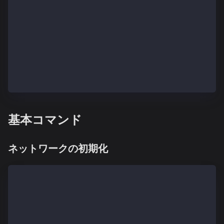
USAGE:
ken account command [command options] [arguments...]
COMMANDS:
list 既存アカウントの概要を印刷する
new 新規アカウントを作成する
update 既存アカウントを更新する
import 秘密鍵を新規アカウントにインポートする。
基本コマンド
ネットワークの初期化
$ ken init -h
init [コマンドオプション] [引数...]
initコマンドは新しいgenesisブロックとネットワークの定義
これは破壊的な動作であり、