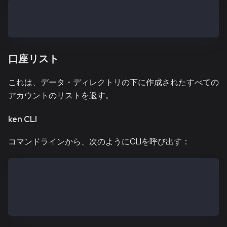
ken account import --datadir<datadir> <keyfile>
$ ken account import --password<passwordfile> --data
口座リスト
これは、データ・ディレクトリの下に作成されたすべての
アカウントのリストを返す。
ken CLI
コマンドラインから、次のようにCLIを呼び出す：
$ ken account list --datadir<DATADIR>
$ ken account list --datadir ~/kend_home
Account #0: {bfc22a57999459b0c2ce6337deb9287e7a970e0
Account #1: {47bd2e9565cbe1789454718d6cf1778d7ea557a