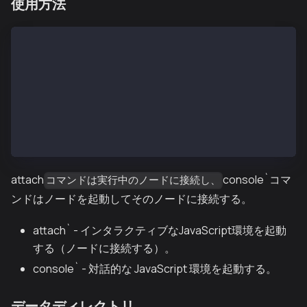
使用方法
$ kend start
kendを起動します：OK
$ ken attach --datadir ~/kend_home
Kaia JavaScript コンソールへようこそ！
インスタンス：Kaia/vX.X.X/XXXX-XXXX/goX.X.X
datadir: ~/kend_home
modules: admin:1.0 debug:1.0 governance:1.0 istanbul
>
attach
console`コマ
コマンドは実行中のノードに接続し、
ンドはノードを起動してそのノードに接続する。
attach` - インタラクティブなJavaScript環境を起動
する（ノードに接続する）。
console` - 対話的な JavaScript 環境を起動する。
データディレクトリ