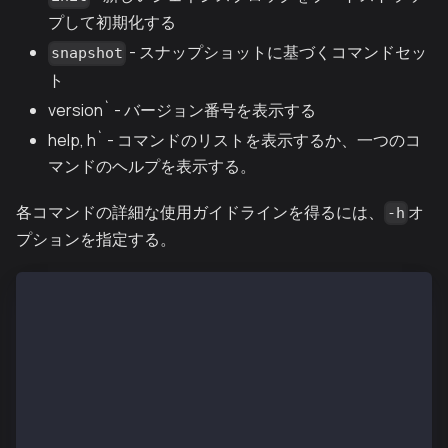
プして初期化する
- スナップショットに基づくコマンドセッ
snapshot
ト
version` - バージョン番号を表示する
help, h` - コマンドのリストを表示するか、一つのコ
マンドのヘルプを表示する。
各コマンドの詳細な使用ガイドラインを得るには、
オ
-h
プションを指定する。
$ ken account -h
アカウントの管理、既存の全アカウントの一覧表示、秘密鍵の新
アカウントへのインポート、新規アカウントの作成、既存アカウ
...
鍵は<DATADIR>/keystore以下に保存される。
kaiaノード間で
、ディレクトリ全体または個々の鍵をコピーするだけで安全に転
鍵は定期的にバックアップしてください。