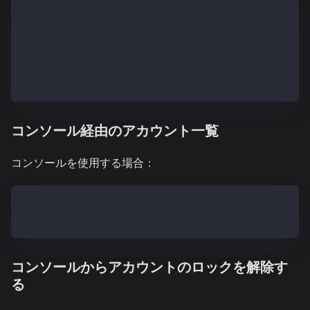
> personal.importRawKey('{private key}', 'mypassword
"0xfa415bb3e6231f488ff39eb2897db0ef3636dd32"
// Kaiaウォレットキーを使用
> personal.importRawKey('{private key}0x000x{address
"0xfa415bb3e6231f488ff39eb2897db0ef3636dd32"
コンソール経由のアカウント一覧
コンソールを使用する場合：
> kaia.accounts
["bfc22a57999459b0c2ce6337deb9287e7a970e02", "47bd2e
コンソールからアカウントのロックを解除す
る