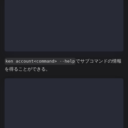
$ ken account -help
...
COMMANDS:
list 既存のアカウントの概要を印刷する
new 新しいアカウントを作成する
update 既存のアカウントを更新する
import 秘密鍵を新しいアカウントにインポートする
...
でサブコマンドの情報
ken account<command> --help
を得ることができる。
$ ken account list --help
list [コマンドオプション] [引数...]。]
全アカウントの簡単な概要を表示
KAIA OPTIONS:
--dbtype value ブロックチェーンストレージデータベースのタイプ ("l
--datadir "/Users/ethan/Library/KEN" データ