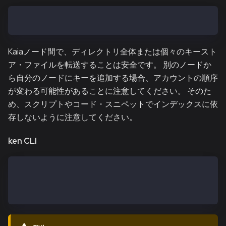
UTC--<created_at UTC ISO8601>-<address hex>
Kaiaノード間で、ディレクトリ全体または個々のキースト
ア・ファイルを転送することは安全です。 別のノードか
ら自分のノードにキーを追加する場合、アカウントの順序
が変わる可能性があることに注意してください。 そのた
め、スクリプトやコード・スニペットでインデックスに依
存しないように注意してください。
ken CLI
ken account new --datadir<DATADIR>
$ ken account new --password<passwordfile> --datadir
$ ken account new --password <(echo $mypassword) --d