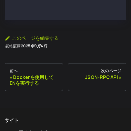
> personal.listAccounts
["0x960dba2500ab529693ef8e299210768aa0d55ec8", "0x09
>
このページを編集する
最終更新
2025年9月4日
前へ
次のページ
Dockerを使用して
JSON-RPC API
ENを実行する
サイト