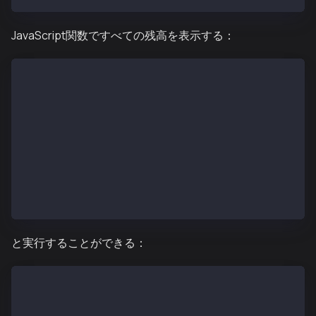
JavaScript関数ですべての残高を表示する：
function checkAllBalances() {
  var totalBal = 0;
  for (var acctNum in kaia.accounts) {
    var acct = kaia.accounts[acctNum];
    var acctBal = kaia.fromPeb(kaia.getBalance(acct)
    totalBal += parseFloat(acctBal);
    console.log("kaia.accounts[" + acctNum + "]： \
  }
  console.log("Total balance: " + totalBal + " KAIA"
}；
と実行することができる：
> checkAllBalances();
kaia.accounts[0]：0xd1ade25ccd3d550a7eb532ac759cac7b
kaia.accounts[1]：0xda65665fc30803cb1fb7e6d86691e2