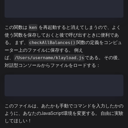
kaia.accounts[2]：0xe470b1a7d2c9c5c6f03bbaa8fa20db6d
kaia.accounts[3]：0xf4dd5c3794f1fd0cdc0327a83aa4726
この関数は
を再起動すると消えてしまうので、よく
ken
使う関数を保存しておくと後で呼び出すときに便利であ
る。 まず、
関数の定義をコンピュ
checkAllBalances()
ーター上のファイルに保存する。 例え
ば、
である。 その後、
/Users/username/klayload.js
対話型コンソールからファイルをロードする：
> loadScript("/Users/username/klayload.js")
true
このファイルは、あたかも手動でコマンドを入力したかの
ように、あなたのJavaScript環境を変更する。 自由に実験
してほしい！