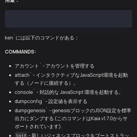
用途：
*
ken [オプション] command [コマンドオプション] [引数...].
ken`には以下のコマンドがある：
COMMANDS:
アカウント` - アカウントを管理する
attach` - インタラクティブなJavaScript環境を起動
する（ノードに接続する）。
console` - 対話的な JavaScript 環境を起動する。
dumpconfig` - 設定値を表示する
dumpgenesis` - genesisブロックのJSON設定を標準
出力にダンプする (このコマンドはKaia v1.7.0からサ
ポートされています).
- 新しいジェネシスブロックをブートストラッ
init