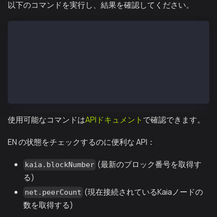
以下のコマンドを実行し、結果を確認してください。
$ ken attach --datadir /var/kend/data
カイアJavaScriptコンソールへようこそ！
インスタンス：Kaia/vX.X.X/XXXX-XXXX/goX.X.X
 datadir：/var/kend/data
 modules: admin:1.0 debug:1.0 governance:1.0 istanbu
>
使用可能なコマンドは
APIドキュメント
で確認できます。
EN の状態をチェックするのに便利な API：
(最新のブロック番号を取得す
kaia.blockNumber
る)
(現在接続されているKaiaノードの
net.peerCount
数を取得する)