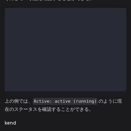
$ systemctl status kend.service
● kend.service - (null)
   Loaded: loaded (/etc/rc.d/init.d/kend; bad; vendo
   Active: active (running) since Wed 2019-01-09 11:
     Docs: man:systemd-sysv-generator(8)
  Process: 29636 ExecStart=/etc/rc.d/init.d/kend sta
 Main PID: 29641 (ken)
   CGroup: /system.slice/kend.service
           └─29641 /usr/local/bin/ken --networkid 10
Jan 09 11:42:39 ip-10-11-2-101.ap-northeast-2.compu
Jan 09 11:42:39 ip-10-11-2-101.ap-northeast-2.comput
Jan 09 11:42:39 ip-10-11-2-101.ap-northeast-2.compu
上の例では、
のように現
Active: active (running)
在のステータスを確認することができる。
kend