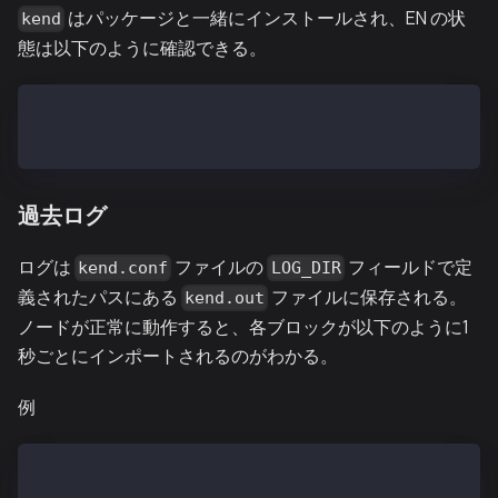
はパッケージと一緒にインストールされ、EN の状
kend
態は以下のように確認できる。
$ kend status
kend は実行中です。
過去ログ
ログは
ファイルの
フィールドで定
kend.conf
LOG_DIR
義されたパスにある
ファイルに保存される。
kend.out
ノードが正常に動作すると、各ブロックが以下のように1
秒ごとにインポートされるのがわかる。
例
$ tail kend.out
INFO[02/13,07:02:24 Z] [35] Commit new mining work  