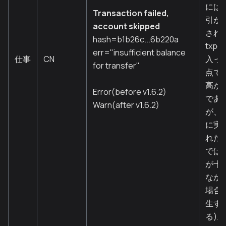
には
Transaction failed,
引が
account skipped
され
hash=b1b26c...6b220a
txpo
err="insufficient balance
仕事
CN
入っ
for transfer"
点で
高が
Error(before v1.6.2)
であ
Warn(after v1.6.2)
が、
に実
れた
では
が十
なか
場合
生す
る)。