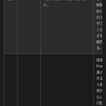
た。
制限
めに
のト
ザク
ンが
され
能性
る。
採掘
from
座の
不足
り取
実行
ない
(理