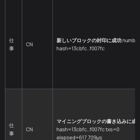
仕
新しいブロックの封印に成功
number
CN
事
hash=13cbfc…f007fc
マイニングブロックの書き込みに成
仕
CN
hash=13cbfc…f007fc txs=0
事
elapsed=617.709µs