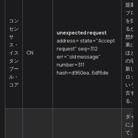
提案
ブロ
コン
を採
セン
るが
unexpected request
サ
想外
address= state="Accept
ス・
果に
request" seq=312
イス
CN
ほと
err="old message"
タン
の場
number=311
ブー
新し
hash=d960ea…6df6de
ル・
ロッ
コア
いう
古す
る。
ダイ
によ
て、