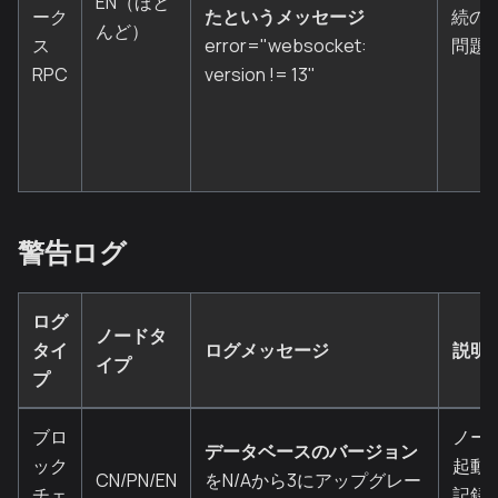
EN（ほと
ーク
たというメッセージ
続の
んど）
ス
error="websocket:
問題
RPC
version != 13"
警告ログ
ログ
ノードタ
タイ
ログメッセージ
説明
イプ
プ
ブロ
ノー
データベースのバージョン
ック
起動
CN/PN/EN
をN/Aから3にアップグレー
チェ
記録