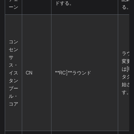
ドする。
ーン
る。
コン
セン
ラウ
サ
変更
ス・
は[RC
イス
CN
**RC]**ラウンド
タグ
タン
始さ
ブー
す。
ル・
コア