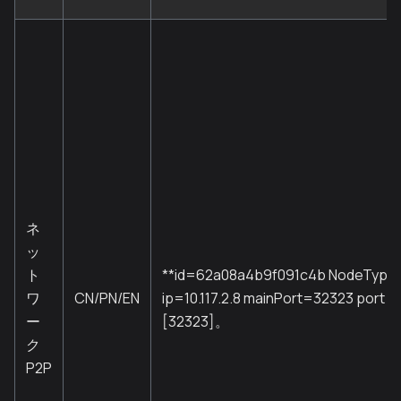
ネ
ッ
ト
**id=62a08a4b9f091c4b NodeType
ワ
CN/PN/EN
ip=10.117.2.8 mainPort=32323 port=
ー
[32323]。
ク
P2P