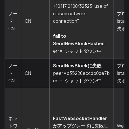
>10.117.2.108:32323: use of
ノー
closed network
プロ
ド
CN
connection"
istan
CN
失敗
fail to
SendNewBlockHashes
err="シャットダウン中"
ノー
SendNewBlockに失敗
プロ
ド
CN
peer=d35220eccdb0de7b
istan
CN
err="シャットダウン中"
失敗
ネッ
FastWebsocketHandler
トワ
がアップグレードに失敗し
WebS