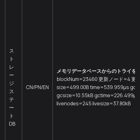
ス
ト
レ
メモリデータベースからのトライを
ー
blockNum=23460 更新ノード=4 
ジ
CN/PN/EN
size=499.00B time=539.959µs gc
ス
gcsize=10.55kB gctime=226.499µs
テ
livenodes=245 livesize=37.80kB
ー
ト
DB