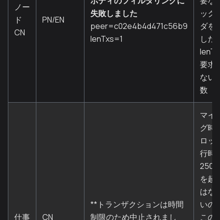
ボディのフィルタリングに
要な
ノー
失敗しました
ック
ド
PN/EN
peer=c02e4b4d471c56b9
ダを
CN
lenTxs=1
した。
lenT
要求
ないT
数
マイ
グ時
ロッ
行時
250m
を超
はな
**トランザクションは時間
いの
仕事
CN
制限のため中止されまし
この