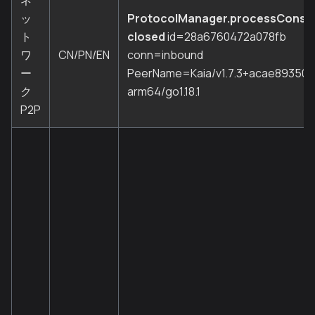
ネ
ッ
ProtocolManager.processCons
ト
closed
id=28a6760472a078fb
ワ
CN/PN/EN
conn=inbound
ー
PeerName=Kaia/v1.7.3+acae89350c
ク
arm64/go1.18.1
P2P