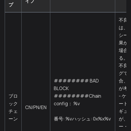
イプ
プ
不良
は、
シー
果が
場合
る。
不良
グで
######## BAD
合、
BLOCK
が考
ブロ
########Chain
- ケ
ック
config： %v
ード
CN/PN/EN
チェ
ギュ
ーン
番号: %vハッシュ: 0x%x%v
が、
ー・