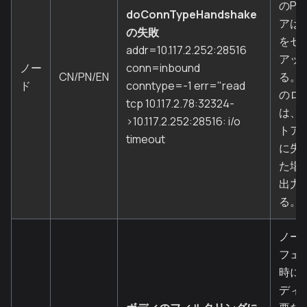
のP2
doConnTypeHandshake
アは
の失敗
をセ
addr=10.117.2.252:28516
アッ
ノー
conn=inbound
CN/PN/EN
る。 
ド
conntype=-1 err="read
のロ
tcp 10.117.2.78:32324-
は、
>10.117.2.252:28516: i/o
トア
timeout
に失
た場
出力
る。
ノー
フェ
時に
ディ