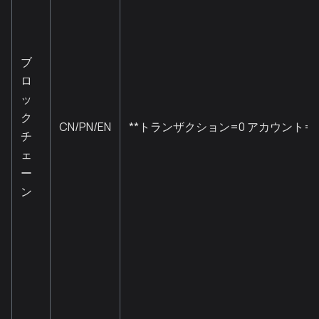
ブ
ロ
ッ
ク
CN/PN/EN
**トランザクション=0 アカウント=0
チ
ェ
ー
ン