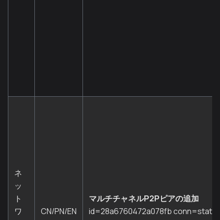
ネ
ッ
ト
マルチチャネルP2Pピアの追加
ワ
CN/PN/EN
id=28a6760472a078fb conn=staticd