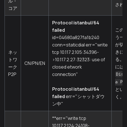
ル・
され
コア
Protocol istanbul/64
この
failed
う一
id=04680a827fa1b240
が切
conn=staticdial err="write
きに
ネッ
tcp 10.117.2.105:34396-
る。
トワ
>10.117.2.27:32323: use of
CN/PN/EN
には
ーク
closed etwork
P2P
connection"
Disc
a P2
Protocol istanbul/64
とい
failed
err="シャットダウ
く。
ン中"
**err="write tcp
10.117.2.124:24108-