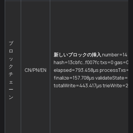
ブ
ロ
新しいブロックの挿入
number=14
ッ
hash=13cbfc…f007fc txs=0 gas=0
ク
CN/PN/EN
elapsed=793.458µs processTxs=1
チ
finalize=157.708µs validateState=7
ェ
totalWrite=443.417µs trieWrite=25
ー
ン