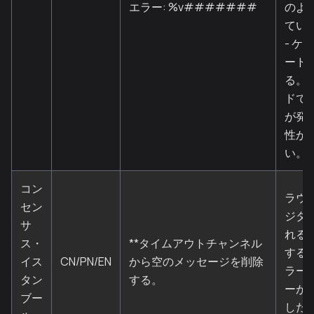
エラー: %v#######
のよ
てい
- ケ
ード
る。
ドで
が発
性が
い。
コン
ラウ
セン
ジタ
サ
れる
ス・
**タイムアウトチャンネル
する
イス
CN/PN/EN
から空のメッセージを削除
ラー
タン
する。
ーが
ブー
した