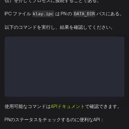
信）を介してプロセスに接続することである。
IPC ファイル
は PN の
パスにある。
klay.ipc
DATA_DIR
以下のコマンドを実行し、結果を確認してください。
 $ kpn attach --datadir /var/kpnd/data
 カイアJavaScriptコンソールへようこそ！
 インスタンス：Kaia/vX.X.X/XXXX-XXXX/goX.X.X
 coinbase：0x67f68fdd9740fd7a1ac366294f05a3fd8df0ed4
 at block: 11573551 (Wed, 13 Feb 2019 07:12:52 UTC)
  datadir：/var/kpnd/data
  modules: admin:1.0 debug:1.0 istanbul:1.0 klay:1.0
>.
使用可能なコマンドは
APIドキュメント
で確認できます。
PNのステータスをチェックするのに便利なAPI：