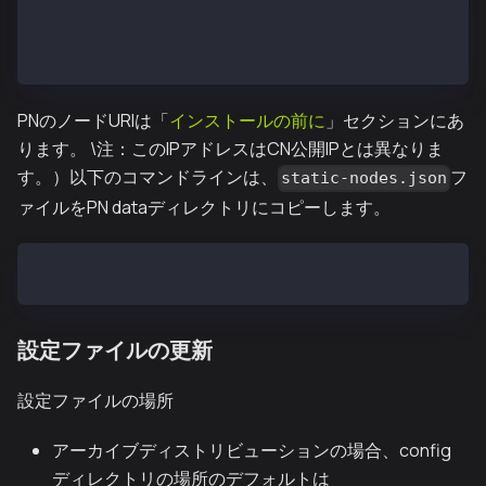
  "kni://4f2f47f3bf35a2c576d3345e6e9c49b147d510c0583
  "kni://8dee912aeda2ccfaa4fe421f015d4d75c2e3fd4aab7
]
PNのノードURIは「
インストールの前に
」セクションにあ
ります。 \注：このIPアドレスはCN公開IPとは異なりま
す。）以下のコマンドラインは、
フ
static-nodes.json
ァイルをPN dataディレクトリにコピーします。
$ cp static-nodes.json /var/kpnd/data
設定ファイルの更新
設定ファイルの場所
アーカイブディストリビューションの場合、config
ディレクトリの場所のデフォルトは