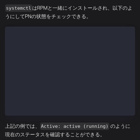
はRPMと一緒にインストールされ、以下のよ
systemctl
うにしてPNの状態をチェックできる。
$ systemctl status kpnd.service
● kpnd.service - (null)
   Loaded: loaded (/etc/rc.d/init.d/kpnd; bad; vendo
   Active: active (running) since Wed 2019-01-09 11:
     Docs: man:systemd-sysv-generator(8)
  Process：29636 ExecStart=/etc/rc.d/init.d/kpnd sta
 メイン PID: 29641 (kpn)
   CGroup：/system.slice/kpnd.service
           └─29641 /usr/local/bin/kpn --networkid 10
Jan 09 11:42:39 ip-10-11-2-101.ap-northeast-2.comp
Jan 09 11:42:39 ip-10-11-2-101.ap-northeast-2.co
Jan 09 11:42:39 ip-10-11-2-101.ap-northeast-2.co
上記の例では、
のように
Active: active (running)
現在のステータスを確認することができる。