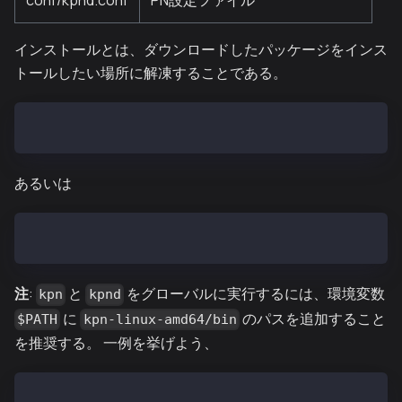
conf/kpnd.conf
PN設定ファイル
インストールとは、ダウンロードしたパッケージをインス
トールしたい場所に解凍することである。
$ tar zxf kpn-vX.X.X-linux-amd64.tar.gz
あるいは
$ tar zxf kpn-baobab-vX.X.X-linux-amd64.tar.gz
注
:
と
をグローバルに実行するには、環境変数
kpn
kpnd
に
のパスを追加すること
$PATH
kpn-linux-amd64/bin
を推奨する。 一例を挙げよう、
$ export PATH=$PATH:~/downloaded/path/kpn-linux-amd6