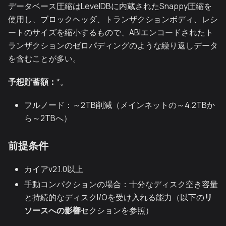
データベース圧縮はLevelDBに内蔵されたSnappy圧縮を
使用し、ブロックヘッダ、トランザクションボディ、レシ
ートのサイズを縮小するもので、ABIエンコードされたト
ランザクションのゼロパディングのような繰り返しデータ
を含むことが多い。
予想貯蓄額：
*。
フルノード：～2TB削減（メインネットの～4.2TBか
ら～2TBへ）
前提条件
カイアv2.1.0以上
手動コンパクションの場合：十分なディスク空き容量
と持続的なディスクI/Oを受け入れる能力（以下の
リ
ソースへの影響
セクションを参照）