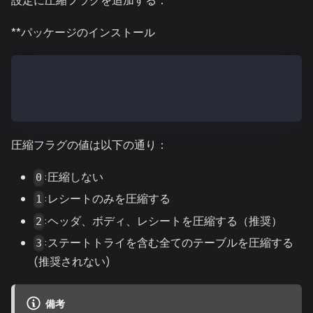
設定に圧縮フラグを追加する：
**パッケージのインストール
sudo vi /etc/kend/conf/kend.conf
# Add to ADDITIONAL variable:
ADDITIONAL="--db.leveldb.compression 2"
圧縮フラグの値は以下の通り：
:圧縮しない
0
:レシートのみを圧縮する
1
:ヘッダ、ボディ、レシートを圧縮する（推奨）
2
:ステートトライを含む全てのテーブルを圧縮する
3
(推奨されない)
備考