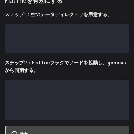
FlatTrieを有効にする
ステップ1：空のデータディレクトリを用意する
。
# Ensure clean data directory
sudo rm -rf /var/kend/data
sudo mkdir -p /var/kend/data
ステップ2：FlatTrieフラグでノードを起動し、genesis
から同期する
。
# Mainnet
ken --state.experimental-flat-trie
# Kairos testnet
ken --state.experimental-flat-trie --kairos