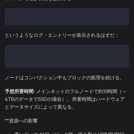
tail -f /var/kend/logs/kend.out | grep -i Compact
というようなログ・エントリーが表示されるはずだ：
INFO[07/25,12:50:17 Z] [3] Compacting database start
INFO[07/25,12:55:17 Z] [3] Compacting database compl
ノードはコンパクション中もブロックの処理を続ける。
予想所要時間:
メインネットのフルノードで約10時間（～
4TBのデータでSSDの場合）。 所要時間はハードウェア
とデータサイズによって異なる。
**資源への影響