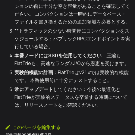
ションの前に十分な空き容量があることを確認してく
ださい。 コンパクションは一時的にデータベース・
ファイルを書き換えるための追加領域を必要とする。
**トラフィックの少ない時間帯にコンパクションをス
ケジュールする：パブリックRPCエンドポイントを実
行している場合。
本番ノードにはSSDを使用してください
：圧縮も
FlatTrieも、高速なランダムI/Oから恩恵を受けます。
実験的機能の計画
：FlatTrieはv2.1.xでは実験的な機能
です。 本番使用前に十分にテストすること。
常にアップデート
してください：今後の最適化と
FlatTrieが実験的ステータスを卒業する時期について
は、リリースノートをご確認ください。
このページを編集する
最終更新
2025年11月17日