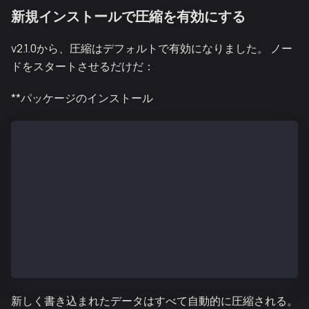
新規インストールで圧縮を有効にする
v2.1.0から、圧縮はデフォルトで有効になりました。 ノー
ドをスタートさせるだけだ：
**パッケージのインストール
# Configure network in kend.conf
sudo vi /etc/kend/conf/kend.conf
# Set: NETWORK=mainnet or NETWORK=kairos
# Start node (compression enabled by default in v2.1
kend start
# Verify
kend status
tail -f /var/kend/logs/kend.out
新しく書き込まれたデータはすべて自動的に圧縮される。