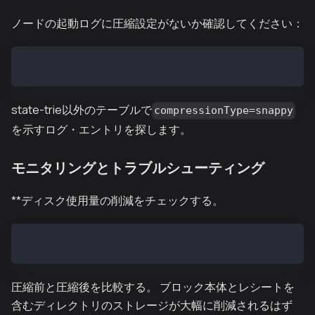
ノードの起動ログに圧縮設定がないか確認してください：
grep "compressionType" /var/kend/logs/kend.out
state-trie以外のテーブルで
compressionType=snappy
を示すログ・エントリを探します。
モニタリングとトラブルシューティング
**ディスク使用量の削減をチェックする。
du -h --max-depth=1 /var/kend/data/klay/chaindata
圧縮前と圧縮後を比較する。 ブロック本体とレシートを
含むディレクトリのストレージが大幅に削減されるはず