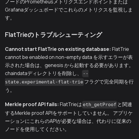
ノードのPrometheusメトリクスエンドポイントまたは
Grafanaダッシュボードでこれらのメトリクスを監視しま
す。
FlatTrieのトラブルシューティング
Cannot start FlatTrie on existing database:
FlatTrie
cannot be enabled on non-empty data を示すエラーが表
示された場合は、genesis から起動する必要があります。
chaindataディレクトリを削除し、
--
フラグで完全同期を行
state.experimental-flat-trie
う。
Merkle proof API fails:
FlatTrieは
と関連
eth_getProof
するMerkle proof APIをサポートしていません。 アプリケ
ーションにこれらのAPIが必要な場合は、代わりに従来の
ノードを使用してください。