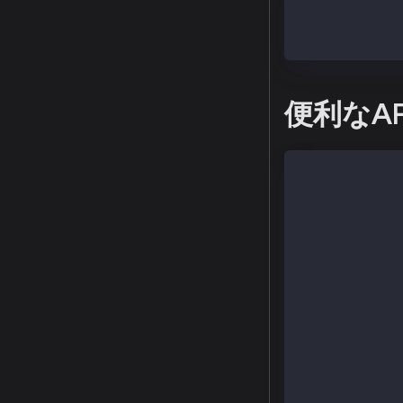
# 以下のコマンド
$ sudo kcn att
>.
便利なAP
# Check curren
  > kaia.block
# Check my kni
  > admin.node
# Check my dod
  > governance
# Check other 
  > admin.peer
# Add or remov
  > admin.addP