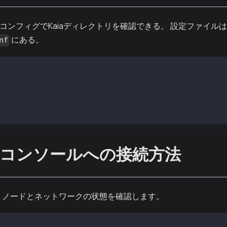
コンフィグでKaiaディレクトリを確認できる。 設定ファイル
にある。
nf
conf/kcnd.conf (or /etc/kpnd/conf/kpnd.conf)
R and LOG_DIR path as below example
kcnd/data/
cnd/logs/
コンソールへの接続方法
接続し、ノードとネットワークの状態を確認します。