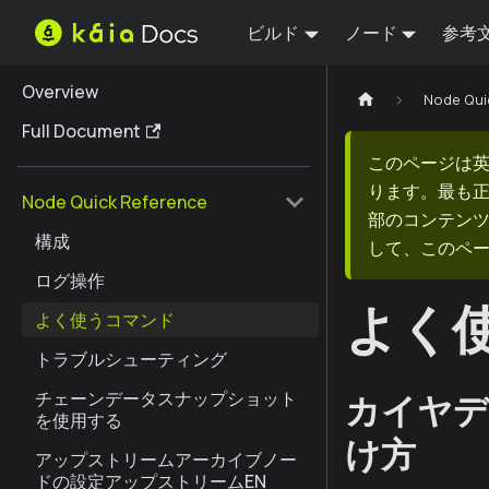
ビルド
ノード
参考
Overview
Node Qui
Full Document
このページは
ります。最も
Node Quick Reference
部のコンテンツ
構成
して、このペ
ログ操作
よく
よく使うコマンド
トラブルシューティング
チェーンデータスナップショット
カイヤデ
を使用する
け方
アップストリームアーカイブノー
ドの設定アップストリームEN