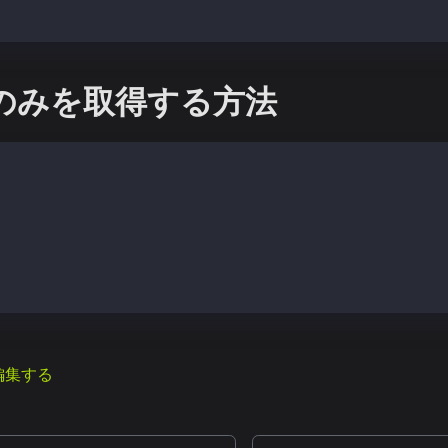
vePeer("kni")
果のみを取得する方法
をカイアのDATA_DIRパスで実行
ach --exec<statement> --datadir<DATA_DIR>
ドレスの確認
ach --exec "governance.nodeAddress" --datadir /path/to/d
54fbf25dd87aaf1d1bb4ed112753f"
編集する