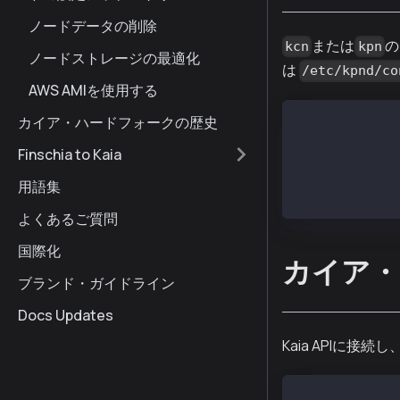
ノードデータの削除
または
の
kcn
kpn
ノードストレージの最適化
は
/etc/kpnd/co
AWS AMIを使用する
カイア・ハードフォークの歴史
cat /etc/kcnd/
Finschia to Kaia
# Find DATA_DI
DATA_DIR=/var/
用語集
LOG_DIR=/var/k
よくあるご質問
国際化
カイア・
ブランド・ガイドライン
Docs Updates
Kaia APIに