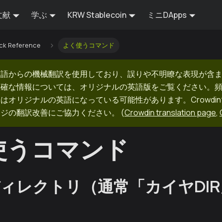
文献
学ぶ
KRW Stablecoin
ミニDApps
ck Reference
よく使うコマンド
英語からの機械翻訳を使用しており、誤りや不明瞭な表現が含
正確な情報については、オリジナルの英語版をご覧ください。
はオリジナルの英語になっている可能性があります。Crowdi
ージの翻訳改善にご協力ください。
(
Crowdin translation page
,
使うコマンド
ィレクトリ（通常「カイヤDI