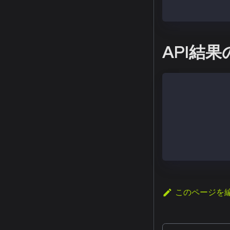
  > admin.remo
API結
# 下記のコマンド
$ sudo kcn att
例:
# 私のノードア
$ sudo kcn att
"0xda23978e6e3
このページを