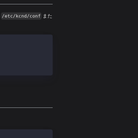
は
また
/etc/kcnd/conf