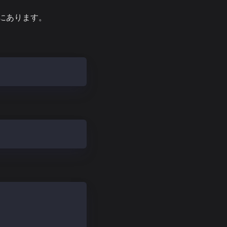
下にあります。
-mainnet-chaindata-xxxxxxxxxxxxxx.tar.gz
innet-chaindata-xxxxxxxxxxxxxx.tar.gz