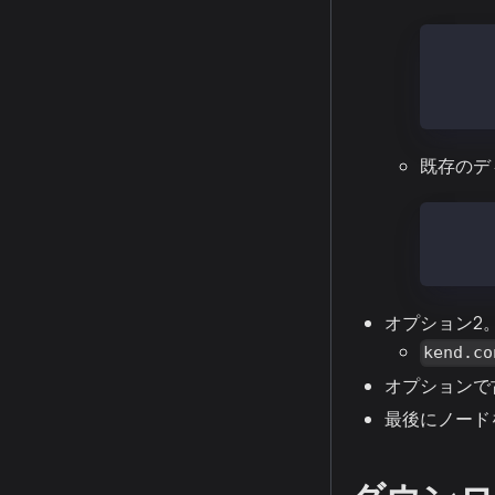
umoun
umoun
mount
既存のデ
mv /v
mv /v
オプション2
kend.co
オプションで古
最後にノード