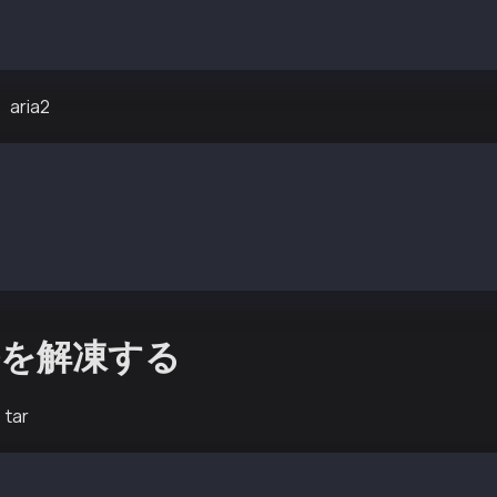
レッドダウンロードとステータスバーの表示
ttps://storage.googleapis.com/kaia-chaindata/mainnet/kai
aria2
Linux インストール例
nstall epel-release aria2
ルチコネクションダウンロード
ps://storage.googleapis.com/kaia-chaindata/mainnet/kaia-
を解凍する
tar
aia-mainnet-chaindata-xxxxxxxxxx.tar.gz