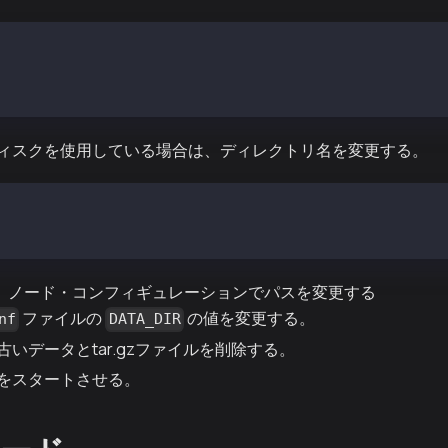
t /var/kend # 古いディスク
t /var/kend2 # 一時パスの新しいディスク
 /dev/nvme2n1 /var/kend # 本番パスの新しいディスク
ィスクを使用している場合は、ディレクトリ名を変更する。
ar/kend /var/kend_old # 古いデータ
ar/kend2 /var/kend # 新しいデータ
。 ノード・コンフィギュレーションでパスを変更する
ファイルの
の値を変更する。
nf
DATA_DIR
いデータとtar.gzファイルを削除する。
をスタートさせる。