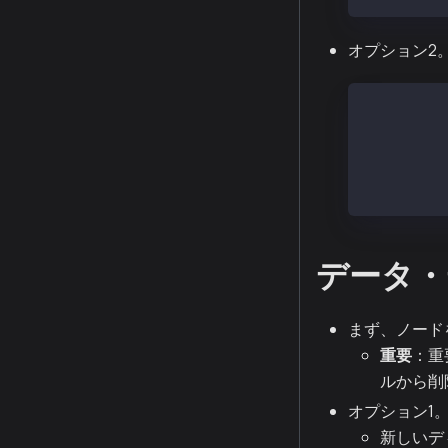
オプション2。 ta
# Amazon 
sudo yum i
# マルチス
tar -I pig
データ・
まず、ノード
重要
：重
ルから削
オプション1
新しいデ