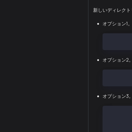
新しいディレクト
オプション1。 c
curl -O ht
オプション2。 
wget https
オプション3。 
# Amazon
sudo amazo
sudo yum i