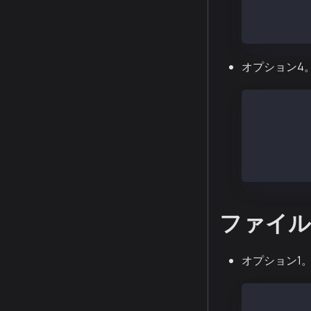
# マルチス
axel -n8 h
オプション4。 
# Rocky 
sudo yum i
# 軽量、マ
aria2c htt
ファイル
オプション1。 
tar -xvf k