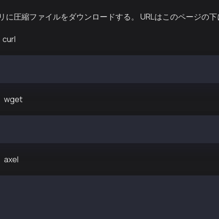
リに圧縮ファイルをダウンロードする。 URLはこのページの
url
tps://storage.googleapis.com/kaia-chaindata/mainnet/kaia
wget
://storage.googleapis.com/kaia-chaindata/mainnet/kaia-ma
axel
 Linux インストール例
n-linux-extras install epel
nstall axel pigz