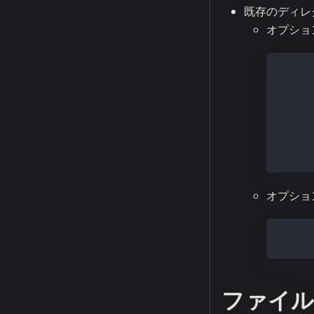
既存のディレ
オプショ
$ lsbl
NAME M
nvme2
nvme1
nvme0n
├─nvme
└─nvme
オプショ
sudo m
ファイル