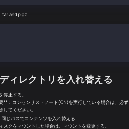
r and pigz
Linux & Rocky Linux インストール例
nstall pigz
レッド解凍
z -xvf kaia-mainnet-chaindata-xxxxxxxxxx.tar.gz
ディレクトリを入れ替える
を停止する。
要**：コンセンサス・ノード(CN)を実行している場合は、必
除してください。
。 同じパスでコンテンツを入れ替える
ィスクをマウントした場合は、マウントを変更する。