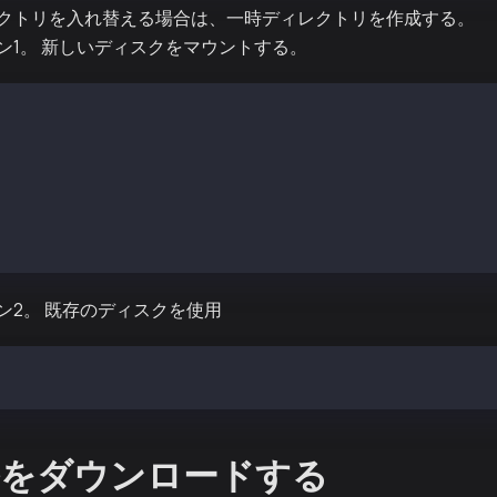
クトリを入れ替える場合は、一時ディレクトリを作成する。
ン1。 新しいディスクをマウントする。
k
AJ:MIN RM SIZE RO TYPE MOUNTPOINT
n1 259:0 0 3500G 0 disk /var/kend2 # 一時パスの新しいディス
n1 259：0 0 4000G 0 disk /var/kcnd # 本番パスの古いディスク
1 259:2 0 8G 0 disk
0n1p1 259:3 0 8G 0 part /
0n1p128 259:4 0 1M 0 part
ン2。 既存のディスクを使用
kdir /var/kend2/data
をダウンロードする