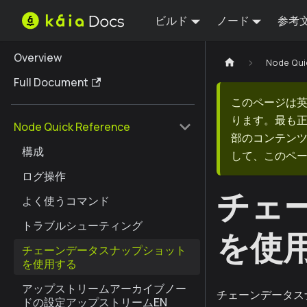
ビルド
ノード
参考
Overview
Node Qui
Full Document
このページは
ります。最も
Node Quick Reference
部のコンテンツ
構成
して、このペ
ログ操作
チェ
よく使うコマンド
トラブルシューティング
を使
チェーンデータスナップショット
を使用する
アップストリームアーカイブノー
チェーンデータス
ドの設定アップストリームEN