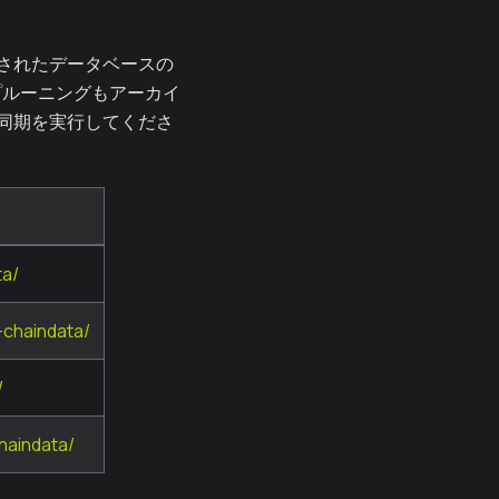
されたデータベースの
プルーニングもアーカイ
同期を実行してくださ
ta/
-chaindata/
/
haindata/