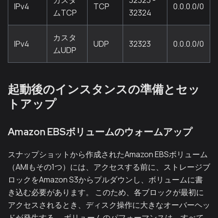
カスタ
32323 -
IPv4
TCP
0.0.0.0/0
ムTCP
32324
カスタ
IPv4
UDP
32323
0.0.0.0/0
ムUDP
起動後のインスタンスの準備とセッ
トアップ
Amazon EBSボリュームのウォームアップ
スナップショットから作成されたAmazon EBSボリューム
（AMIもその1つ）には、アクセスする前に、ストレージブ
ロックをAmazon S3からプルダウンし、ボリュームに書
き込む必要があります。 このため、各ブロックが最初に
アクセスされるとき、ディスク操作に大きなオーバーヘッ
ドが発生する。 ボリュームのパフォーマンスは、すべて