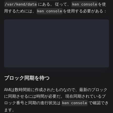
にある。 従って、
を使
/var/kend/data
ken console
用するためには、
を使用する必要がある：
ken console
$ sudo ken attach --datadir /var/kend/data
カイアJavaScriptコンソールへようこそ！
 インスタンス：Kaia/vX.X.X/XXXX-XXXX/goX.X.X
  datadir：/var/kend/data
  modules: admin:1.0 debug:1.0 governance:1.0 istanb
>
ブロック同期を待つ
AMIは数時間前に作成されたものなので、最新のブロック
に同期させるには時間が必要だ。 現在同期されているブ
ロック番号と同期の進行状況は
で確認でき
ken console
ます。