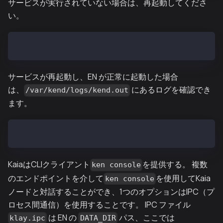
サービスが実行されていない場合は、再起動してくださ
い。
sudo service kend restart
サービスが再起動し、EN が正常に起動した場合
は、
にあるログを確認でき
/var/kend/logs/kend.out
ます。
tail -f /var/kend/logs/kend.out
KaiaはCLIクライアント
を提供する。 複数
ken console
のエンドポイントを介して
を使用してKaia
ken console
ノードと対話することができ、1つのオプションはIPC（プ
ロセス間通信）を使用することです。 IPC ファイル
は EN の
パス、ここでは
klay.ipc
DATA_DIR