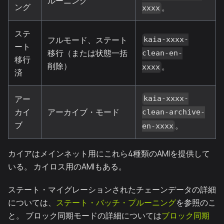
ルーニング
ング
。
xxxx
ステ
フルモード、ステート
kaia-xxxx-
ート
移行（または状態一括
clean-en-
移行
削除）
。
xxxx
済
アー
kaia-xxxx-
カイ
アーカイブ・モード
clean-archive-
ブ
。
en-xxxx
カイアはメインネット用にこれら4種類のAMIを提供して
いる。 カイロス用のAMIもある。
ステート・マイグレーションされたチェーンデータの詳細
については、
ステート・バッチ・プルーニング
を参照のこ
と。 ブロック同期モードの詳細については
ブロック同期