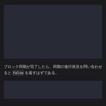
> klay.blockNumber
165227166
> klay.syncing
{
  currentBlock: 165227166,
  highestBlock: 165357203,
  knownStates：0,
  pulledStates：0,
  startingBlock: 165222272
}.
ブロック同期が完了したら、同期の進行状況を問い合わせ
ると
を返すはずである。
false
> klay.syncing
false