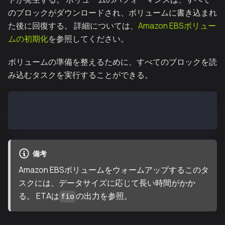
のブロックがダウンロードされ、ボリュームに書き込まれ
た後に回復する。 詳細については、
Amazon EBSボリュー
ムの初期化
を参照してください。
ボリュームの準備を整えるために、すべてのブロックを読
み込むタスクを実行することができる。
sudo yum install -y fio
$ sudo fio --filename=/dev/nvme1n1 --rw=read --bs=12
備考
Amazon EBSボリュームをウォームアップするこのタ
スクには、データサイズに応じて長い時間がかか
る。 ETAは
の出力を参照。
fio