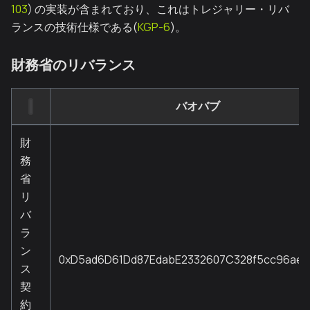
103
) の実装が含まれており、これはトレジャリー・リバ
ランスの技術仕様である(
KGP-6
)。
財務省のリバランス
バオバブ
財
務
省
リ
バ
ラ
ン
0xD5ad6D61Dd87EdabE2332607C328f5cc96ae
ス
契
約