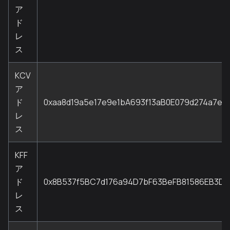
ア
ド
レ
ス
KCV
ア
ド
0xaa8d19a5e17e9e1bA693f13aB0E079d274a7e5
レ
ス
KFF
ア
ド
0x8B537f5BC7d176a94D7bF63BeFB81586EB3D1
レ
ス