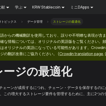
文献
学ぶ
KRW Stablecoin
ミニDApps
けトピックス
データ管理
ストレージの最適化
英語からの機械翻訳を使用しており、誤りや不明瞭な表現が含
正確な情報については、オリジナルの英語版をご覧ください。
はオリジナルの英語になっている可能性があります。Crowdi
ージの翻訳改善にご協力ください。
(
Crowdin translation page
,
レージの最適化
チェーンが成長するにつれ、チェーン・データを保存するのに
は、この増大するストレージ要件を管理するために、主に2つの