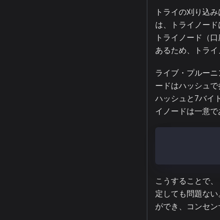
トライの刈り込み
は、トライノード
トライノード（口
あるため、トライ
ライブ・プルーニン
ードはハッシュで参
ハッシュと7バイ
イノードは一意で
Hash:    32-by
ExtHash: 32-by
こうすることで、
定しても問題ない
ができ、コンセン