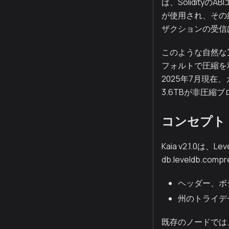
ば、Solidit
が使用され、その
ザクションの受信
このような自然な
フォルトで圧縮を
2025年7月現在
3.6TBが非圧縮
コンセプト
Kaia v2.1.
db.leveldb
ヘッダー、ボ
州のトライデ
既存のノードでは