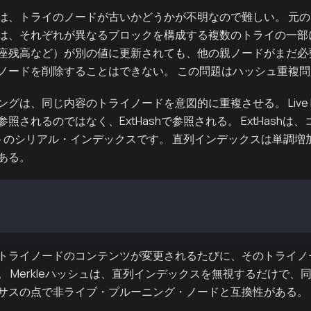
は、トライのノードが古いかどうかが不明なので難しい。 元
は、それぞれが異なるブロックを構成する複数のトライの一部
座残高など）が別の値に更新されても、他の親ノードがまだ必
ノードを削除することはできない。 この問題はハッシュ重複
グは、同じ内容のトライノードを意図的に重複させる。 Live P
照されるのではなく、ExtHashで参照される。 ExtHashは
トのシリアル・インデックスです。 直列インデックスは単調増
ある。
te Keccak256
te Keccak256 + 7-byte Serial index
トライノードのコンテンツが変更されるたびに、そのトライノ
。 Merkleハッシュは、直列インデックスを無視するだけで、
サスの点で非ライブ・プルーニング・ノードと互換性がある。