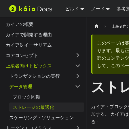
ビルド
ノード
参考
カイアの概要
上級者向
カイアで開発する理由
このページは
カイア対イーサリアム
ります。最も
コアコンセプト
部のコンテンツ
して、このペ
上級者向けトピックス
トランザクションの実行
スト
データ管理
ブロック同期
カイア・ブロック
ストレージの最適化
加する。 カイア
スケーリング・ソリューション
る：
トークンエコノミクス