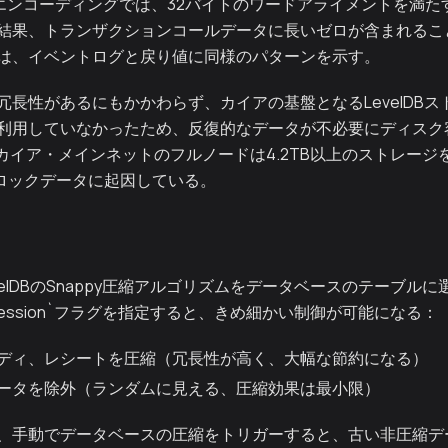
yのABIエンコーディングでは、32バイトのワードアライメントを
結果、トランザクションコールデータに長いゼロが含まれるこ
は、イベントログと戻り値に同様のパターンを示す。
冗長性があるにもかかわらず、カイアの基盤となるLevelDB
利用していなかったため、反復的なデータが不必要にディスク
、カイア・メインネットのフルノードは4.2TB以上のストレー
ブロックデータに起因している。
0は、LevelDBのSnappy圧縮アルゴリズムをデータベースのテーブル
.compression`フラグを指定すると、きめ細かい制御が可能になる：
ディ、レシートを圧縮（冗長性が高く、大幅な節約になる）
ータを除外（ランダムに見える、圧縮効果は最小限）
、手動でデータベースの圧縮をトリガーすると、古い非圧縮デ