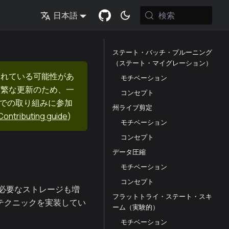
検索
日本語
ステート・バッチ・プルーニング
（ステート・マイグレーション）
まれている可能性があ
モチベーション
頻繁な更新のため、一
コンセプト
nでの取り組みに参加
州ライブ剪定
Contributing guide
)
モチベーション
コンセプト
データ圧縮
モチベーション
コンセプト
必要なストレージも増
フラットトライ・ステート・スキ
テクニックを実装してい
ーム（実験的）
モチベーション