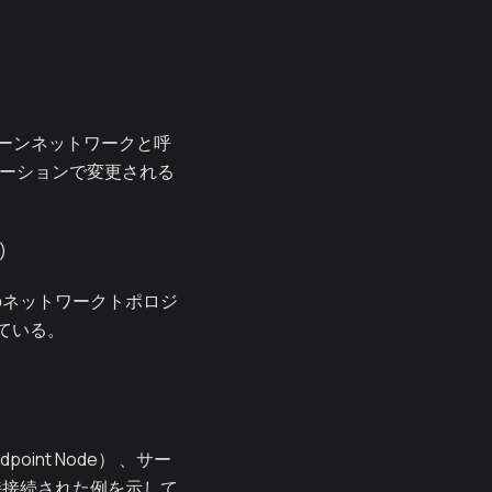
ーンネットワークと呼
レーションで変更される
)
のネットワークトポロジ
している。
dpoint Node） 、サー
接接続された例を示して