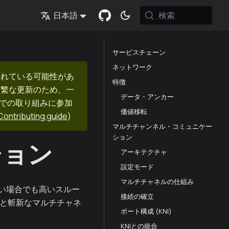
検索
日本語
サービスチェーン
ネットワーク
まれている可能性があ
特徴
頻繁な更新のため、一
データ・アンカー
nでの取り組みに参加
価値移転
Contributing guide
)
マルチチャンネル・コミュニケー
ション
ション
アーキテクチャ
設定モード
マルチチャネルの仕組み
い場合でも高いスルー
接続の確立
ンと斬新なマルチチャネ
ポート構成 (KNI)
KNIとの統合