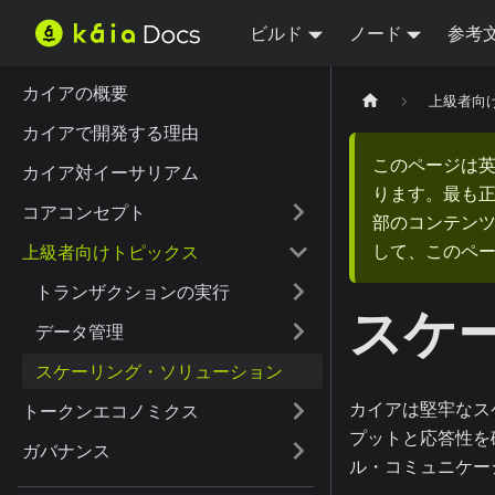
ビルド
ノード
参考
カイアの概要
上級者向
カイアで開発する理由
このページは
カイア対イーサリアム
ります。最も
コアコンセプト
部のコンテンツ
して、このペ
上級者向けトピックス
トランザクションの実行
スケ
データ管理
スケーリング・ソリューション
カイアは堅牢なス
トークンエコノミクス
プットと応答性を
ガバナンス
ル・コミュニケー