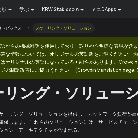
文献
学ぶ
KRW Stablecoin
ミニDApps
けトピックス
スケーリング・ソリューション
英語からの機械翻訳を使用しており、誤りや不明瞭な表現が含
正確な情報については、オリジナルの英語版をご覧ください。
はオリジナルの英語になっている可能性があります。Crowdi
ージの翻訳改善にご協力ください。
(
Crowdin translation page
,
ーリング・ソリュー
ケーリング・ソリューションを提供し、ネットワーク負荷が高
確保します。 これらのソリューションには、サービスチェー
ション・アーキテクチャが含まれる。