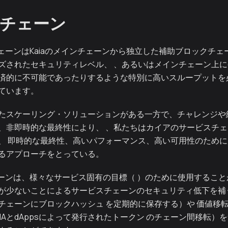
チェーン
チェーンはKaiaのメインチェーンから独立した補助ブロックチェ
ズされたセキュリティレベル、 、あるいはメインチェーン上にd
済的に不可能であったりするような特別に高いスループットを必
ています。
たスケーリング・ソリューションがある一方で、チャレンジや
、非即時的な最終性により、 、私たちはカイアのサービスチ
、 即時的な最終性、高いパフォーマンス、高い可用性のため
るアプローチをとっている。
チェーンは、様々なサービス固有の目標（ ）のために使用するこ
が少ないことによるサービスチェーンのセキュリティ低下を補
チェーンにブロックハッシュ を定期的に保存する）や 価値移転（
IAとdAppsによって発行されたトークン のチェーン間移転）