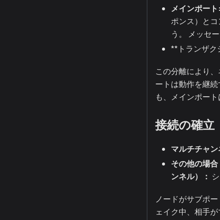
メインポート
ポンス）とコ
う。 メッセ
**トランザ
この分離により、
ートは動作を継続
も、メインポート
接続の確立
マルチチャン
その他の場合
ンネル）：
シ
ノードがサブポー
ェイク中、相手が