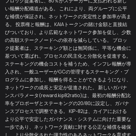
ブロック提案者に、80％がステーカーに支払われる新し
い報酬分配構造がある。 これにより、両グループに公平
な補償が保証され、ネットワークの安定性と参加率が高ま
る。 投票権と報酬は、KAIAトークンの賭け金額と直接結
びついており、より広範なネットワーク参加を促し、少数
の高額ステークノードへの依存を減らしている。 ブロッ
ク提案者は、ステーキング額とは無関係に、平等な機会に
基づいて選ばれ、プロセスの民主化と分散化を促進する。
ステーキングの機会コストを補うため、インフレ報酬が導
入され、一般ユーザーがGCの管理するステーキング・プ
ログラムに参加し、報酬を得ることができるようになり、
ネットワークの成長と安定が促進された。 新しいガバナ
ンスパラメータ(reward.kip82ratio)は、最初の報酬分配比
率をプロポーザとステーキングの20/80に設定し、ガバナ
ンスプロセスで調整できる。 KIP-82は、カイアにおける
より公平で安定したガバナンス・システムに向けた重要な
一歩であり、ネットワーク貢献に対する公正な補償を確保
し、より分散化された弾力性のあるネットワークを育成す