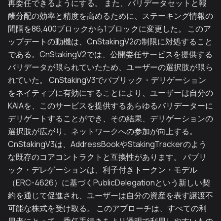
再委任できるようにする。 また、バリデータセットと報
酬分配の効率と精度を高めるために、ステーキング情報の
間隔を86,400ブロックから1ブロックに変更した。 このア
ップデートの動機は、CnStakingV2の制限に対処すること
である。CnStakingV2では、公開委任サービスを提供する
バリデータが限られていたため、ユーザーの選択肢が限ら
れていた。 CnStakingV3でパブリック・デリゲーション
をネイティブに有効にすることにより、ユーザーは自分の
KAIAを、このサービスを提供するあらゆるバリデーターに
デリゲートすることができ、その結果、デリゲーションの
選択肢が広がり、ネットワークへの参加が向上する。
CnStakingV3は、AddressBookやStakingTrackerのよう
な既存のコアコントラクトと互換性があります。 パブリ
ック・デレゲーションは、利子付きトークン・モデル
（ERC-4626）に基づくPublicDelegationという新しい契
約を通じて促進され、ユーザーは自分の資産を表す譲渡不
可能な株式を受け取る。 このアプローチは、すべての利