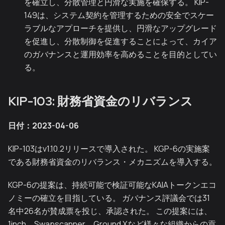
を確立し、分散管理と円滑な実施を確保する。 KIP-
149は、システム契約を管理するための安全でスケー
ラブルなアプローチを提供し、円滑なアップグレード
を促進し、分散制御を促進することによって、カイア
のガバナンスと運用効率を高めることを目的としてい
る。
KIP-103: 財務省資金のリバランス
日付：2023-04-06
KIP-103はv1.10.2リリースで導入された。 KGP-6の実施案
である財務省資金のリバランス・メカニズムを導入する。
KGP-6の提案は、持続可能で検証可能なKAIAトークンエコ
ノミーの確立を目指している。 ガバナンス評議会では31
名中26名が賛成票を投じ、承認された。 この提案には、
1inch、Swapscanner、Ground Xなど様々な組織からの貢