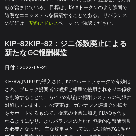
献が含まれている。 目標は、KAIAトークンのより強固で
透明なエコシステムを構築することである。 リバランス
の詳細は、
契約アドレス
ページでご確認ください。
KIP-82KIP-82：ジニ係数廃止による
新たなGC報酬構造
日付：2022-09-21
KIP-82はv1.10.0で導入され、Koreハードフォークで有効化
され、ブロック提案者の選択と報酬で使用されるジニ係数
を削除することで、カイアの以前の報酬システムの制限に
対処しています。 この変更は、ガバナンス評議会の拡大
をサポートするもので、従来の企業に加えてDAOも含ま
れるようになり、よりバランスのとれた包括的な報酬制度
が必要となった。 主な変更点としては、GC報酬の20％が