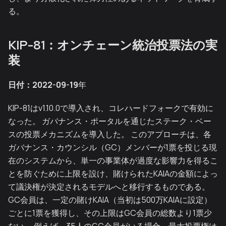
る。
KIP-81：オンチェーン統治投票法の実
装
日付：2022-09-19
年
KIP-81はv1.10.0で導入され、コレハードフォークで有効に
なった。 ガバナンス・ポータルを通じたステーク・ベー
スの投票メカニズムを導入した。 このアプローチは、各
ガバナンス・カウンシル（GC）メンバーが1票を投じる現
在のシステムから、単一の事業体が過度な影響力を得るこ
とを防ぐために上限を設け、賭けられたKAIAの金額によっ
て議決権が決定されるモデルへと移行するものである。
GC会員は、一定の賭けKAIA（当初は500万KAIAに設定）
ごとに1票を獲得し、その上限はGC会員の総数より1票少