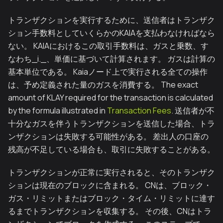
トランザクションを実行するために、送信者はトランザク
ション手数料としていくらかのKAIAを支払わなければなら
ない。 KAIAにおけるこの取引手数料は、ガスと乗数、す
なわち_i._、単価に基づいて計算されます。 ガスは計算の
基本単位である。 Kaiaノード上で実行される全ての操作
は、予め定義された量のガスを消費する。 The exact
amount of KLAY required for the transaction is calculated
by the formula illustrated in
Transaction Fees
. 送信者が不
十分なガスを伴うトランザクションを送信した場合、トラ
ンザクションは失敗する可能性がある。 差出人の口座の
残高が不足している場合も、取引に失敗することがある。
トランザクションが正常に実行されると、そのトランザク
ションは現在のブロックに含まれる。 CNは、ブロック・
ガス・リミットまたはブロック・タイム・リミットに達す
るまでトランザクションを収集する。 その後、CNはトラ