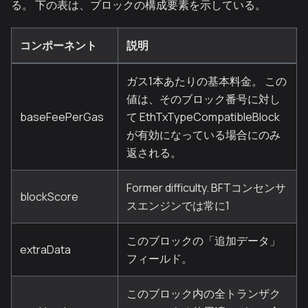
る。 下の表は、ブロックの構成要素を示している。
コンポーネント
説明
ガス1本あたりの基本料金。 この
値は、そのブロック番号に対し
baseFeePerGas
て EthTxTypeCompatibleBlock
が有効になっている場合にのみ
返される。
Former difficulty. BFTコンセンサ
blockScore
スエンジンでは常に1
このブロックの「追加データ」
extraData
フィールド。
このブロック内の全トランザク