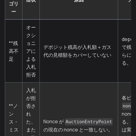
ゴリ
ー
オー
クシ
depos
**残
ョニ
デポジット残高が入札額＋ガス
で残
高不
アに
代の見積額をカバーしていない
らにK
足
よる
る。
入札
拒否
入札
各ビ
が拒
**ノ
否さ
nonc
ン
れ
non
Nonce が
ス・
た、
る。 注
AuctionEntryPoint
ミス
また
の現在の nonce と一致しない。
は実