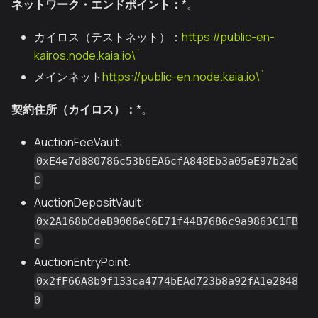
ネットワーク・エンドポイント：
*。
カイロス（テストネット）：
https://public-en-
kairos.node.kaia.io\`
メインネット
https://public-en.node.kaia.io\`
契約住所（カイロス）：
*。
AuctionFeeVault:
0xE4e7d880786c53b6EA6cfA848Eb3a05eE97b2aC
C
AuctionDepositVault:
0x2A168bCdeB9006eC6E71f44B7686c9a9863C1FB
c
AuctionEntryPoint:
0x2fF66A8b9f133ca4774bEAd723b8a92fA1e2848
0