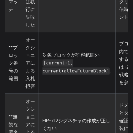
マッ
は執
クリ
チ
行に
信時
失敗
ント
した
オー
ブロ
**ブ
クシ
内で
対象ブロックが許容範囲外
ロッ
ョニ
する（
ク番
アに
[current+1,
は+2
号の
よる
.
current+allowFutureBlock]
戦略に
範囲
入札
を参
拒否
オー
ドメ
クシ
とタ
**無
ョニ
EIP-712シグネチャの作成が正し
確認す
効な
アに
くない
装に
署名
よる