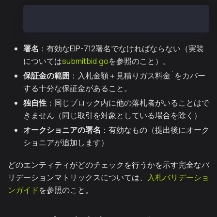
cast call 0x2fF66A8b9f133ca4774bEAd723b8a92fA1e2
署名
：有効なEIP-712署名でなければならない（実装
については
submitbid.go
を参照のこと）。
保証金の範囲
：入札金額＋見積りガス料金`をカバー
する十分な保証金があること。
独自性
：同じブロック内に他の落札者がいることはで
きません（同じ取引を対象としている場合を除く）
オークショニアの署名
：有効なもの（提出後にオーク
ショニアが追加します）
どのエンティティがどのチェックを行うかを示す完全なバ
リデーションマトリックスについては、
入札バリデーショ
ンガイド
を参照のこと。