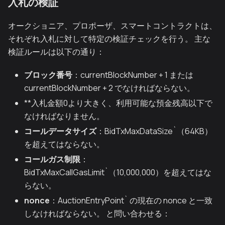
入札の検証
オークショニア、プロポーザ、スマートコントラクトは、
それぞれ入札に対して特定の検証チェックを行う。 主な
検証ルールは以下の通り：
ブロック番号
：currentBlockNumber + 1 または
currentBlockNumber + 2 でなければならない。
**入札金額0より大きく、利用可能な預金残高以下で
なければなりません。
コールデータサイズ
：BidTxMaxDataSize`（64KB）
を超えてはならない。
コールガス制限
：
BidTxMaxCallGasLimit`（10,000,000）を超えてはな
らない。
nonce
：AuctionEntryPoint` の現在の nonce と一致
しなければならない。 と問い合わせる：