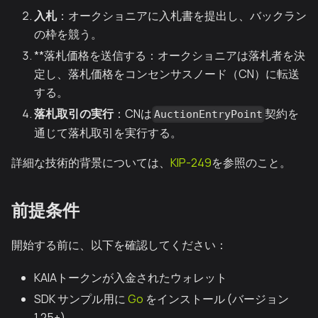
入札
：オークショニアに入札書を提出し、バックラン
の枠を競う。
**落札価格を送信する：オークショニアは落札者を決
定し、落札価格をコンセンサスノード（CN）に転送
する。
落札取引の実行
：CNは
契約を
AuctionEntryPoint
通じて落札取引を実行する。
詳細な技術的背景については、
KIP-249
を参照のこと。
前提条件
開始する前に、以下を確認してください：
KAIAトークンが入金されたウォレット
SDK サンプル用に
Go
をインストール (バージョン
1.25+)