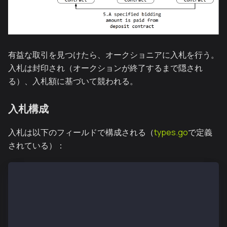
有益な取引を見つけたら、オークショニアに入札を行う。
入札は封印され（オークションが終了するまで隠され
る）、入札額に基づいて競われる。
入札構成
入札は以下のフィールドで構成される（
types.go
で定義
されている）：
type AuctionBid struct {
    TargetTxRaw  []byte         // Raw transaction b
    TargetTxHash common.Hash    // Transaction to ba
    BlockNumber  *big.Int       // Target block numb
    Sender       common.Address // Your searcher add
    To           common.Address // Contract to call