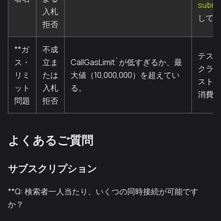
submi
入札
して
拒否
**ガ
不成
テス
ス・
立ま
CallGasLimit`が低すぎるか、最
クラ
リミ
たは
大値（10,000,000）を超えてい
スト
ット
入札
る。
消費
問題
拒否
よくあるご質問
サブスクリプション
**Q: 検索者一人当たり、いくつの同時接続が可能です
か？