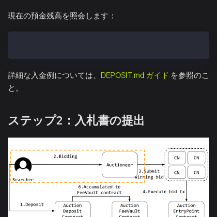
現在の預金残高を照会します：
cast call 0x2A168bCdeB9006eC6E71f44B7686c9a9863C1FBc
詳細な入金例については、
DEPOSIT.md ガイド
を参照のこ
と。
ステップ2：入札書の提出