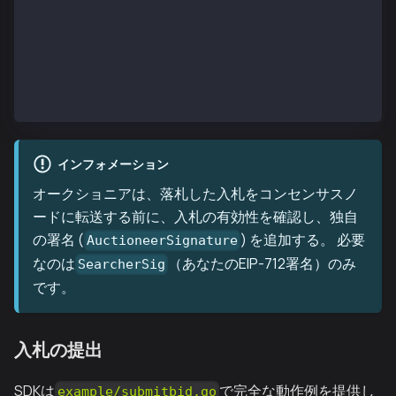
    Nonce        uint64         // Current nonce fro
    Bid          *big.Int       // Your bid in KAIA
    CallGasLimit uint64         // Gas limit for you
    Data         []byte         // Encoded function 
    SearcherSig  []byte         // EIP-712 signature
}
インフォメーション
オークショニアは、落札した入札をコンセンサスノ
ードに転送する前に、入札の有効性を確認し、独自
の署名 (
) を追加する。 必要
AuctioneerSignature
なのは
（あなたのEIP-712署名）のみ
SearcherSig
です。
入札の提出
SDKは
で完全な動作例を提供し
example/submitbid.go