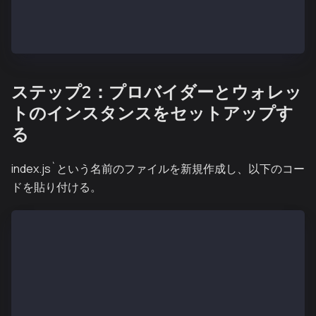
cd  send-usdt-kaiasdk
npm init -y  
npm install --save @kaiachain/ethers-ext ethers@6 do
ステップ2：プロバイダーとウォレッ
トのインスタンスをセットアップす
る
index.js`という名前のファイルを新規作成し、以下のコー
ドを貼り付ける。
import { ethers } from "ethers";
import { Wallet, JsonRpcProvider, parseKaiaUnits } f
import "dotenv/config";
const senderPriv = process.env.USDT_SENDER;
const recipientAddress = "PASTE_RECIPIENT_ADDRESS"