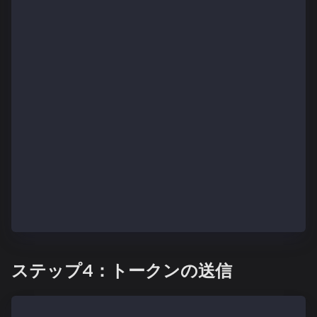
      {
        "internalType": "uint256",
        "name": "",
        "type": "uint256"
      }
    ],
    "stateMutability": "view",
    "type": "function"
}
]
const USDT_CONTRACT_ADDRESS = "0xd077a400968890eacc7
async function main() {
  const USDT_CONTRACT = new ethers.Contract(USDT_CON
}
ステップ4：トークンの送信
async function main() {