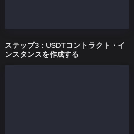
const amount = parseKaiaUnits("0.01", 6);
const provider = new JsonRpcProvider("https://public
const wallet = new Wallet(senderPriv, provider);
ステップ3：USDTコントラクト・イ
ンスタンスを作成する
const USDT_CONTRACT_ABI = [
{
    "inputs": [
      {
        "internalType": "address",
        "name": "recipient",
        "type": "address"
      },
      {
        "internalType": "uint256",
        "name": "amount",