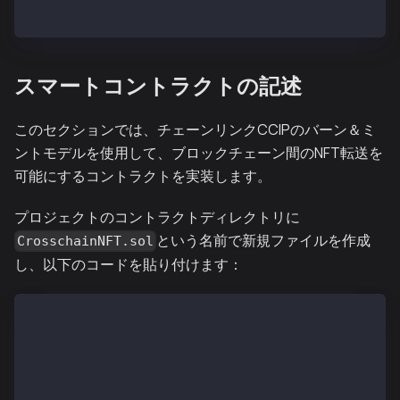
}
スマートコントラクトの記述
このセクションでは、チェーンリンクCCIPのバーン＆ミ
ントモデルを使用して、ブロックチェーン間のNFT転送を
可能にするコントラクトを実装します。
プロジェクトのコントラクトディレクトリに
という名前で新規ファイルを作成
CrosschainNFT.sol
し、以下のコードを貼り付けます：
// SPDX-License-Identifier: MIT
pragma solidity ^0.8.20;
import {ERC721} from "@openzeppelin/contracts/token/
import {ERC721URIStorage} from "@openzeppelin/contra
import {ERC721Burnable} from "@openzeppelin/contract