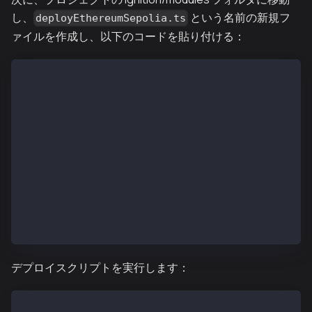
し、
という名前の新規フ
deployEthereumSepolia.ts
ァイルを作成し、以下のコードを貼り付ける：
// This setup uses Hardhat Ignition to manage smart 
// Learn more about it at https://hardhat.org/igniti
import { buildModule } from "@nomicfoundation/hardha
const ETHEREUM_SEPOLIA_ROUTER_ADDRESS = `0x0BF3dE8c5
const ETHEREUM_SEPOLIA_LINK_TOKEN_ADDRESS = `0x77987
const ETHEREUM_SEPOLIA_CHAIN_SELECTOR = `16015286601
const CrosschainNFTSepoliaModule = buildModule("Cros
  const crosschainNFTSepolia = m.contract("Crosscha
  });
  return { crosschainNFTSepolia };
});
export default CrosschainNFTSepoliaModule;
デプロイスクリプトを実行します：
npx hardhat ignition deploy ignition/modules/deployE