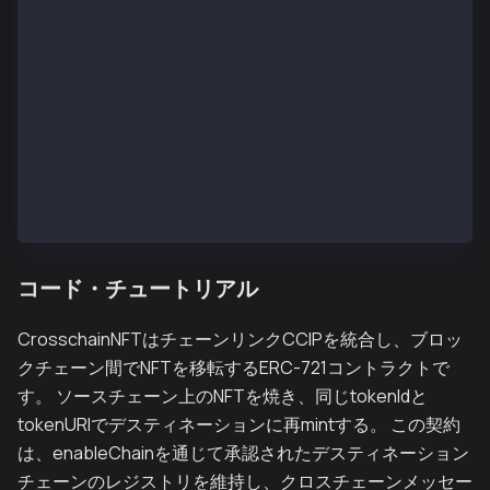
    }
    function tokenURI(uint256 tokenId) public view o
        return super.tokenURI(tokenId);
    }
    function getCCIPRouter() public view returns (ad
        return address(i_ccipRouter);
    }
    function supportsInterface(bytes4 interfaceId) p
        return interfaceId == type(IAny2EVMMessageRe
    }
}
コード・チュートリアル
CrosschainNFTはチェーンリンクCCIPを統合し、ブロッ
クチェーン間でNFTを移転するERC-721コントラクトで
す。 ソースチェーン上のNFTを焼き、同じtokenIdと
tokenURIでデスティネーションに再mintする。 この契約
は、enableChainを通じて承認されたデスティネーション
チェーンのレジストリを維持し、クロスチェーンメッセー