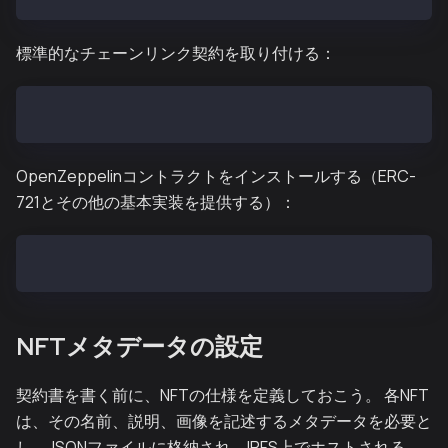
標準的なチェーンリンク契約を取り付ける：
npm i @chainlink/contracts --save-dev
OpenZeppelinコントラクトをインストールする（ERC-
721とその他の基本実装を提供する）：
npm i @openzeppelin/contracts --save-dev
NFTメタデータの設定
契約書を書く前に、NFTの仕様を定義しておこう。 各NFT
は、その名前、説明、画像を記述するメタデータを必要と
し、JSONファイルに格納され、IPFS上でホストされる。