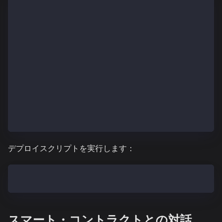
// This setup uses Hardhat Ignition to manage smart 
// Learn more about it at https://hardhat.org/igniti
import { buildModule } from "@nomicfoundation/hardha
const KAIROS_TESTNET_ROUTER_ADDRESS = `0x41477416677
const KAIROS_TESTNET_LINK_TOKEN_ADDRESS = `0xAF3243f
const KAIROS_TESTNET_CHAIN_SELECTOR = `2624132734533
const CrosschainNFTKairosModule = buildModule("Cross
  const crosschainNFTKairos = m.contract("Crosschain
  });
  return { crosschainNFTKairos };
});
export default CrosschainNFTKairosModule;
デプロイスクリプトを実行します：
npx hardhat ignition deploy ignition/modules/deployK
スマート・コントラクトとの対話