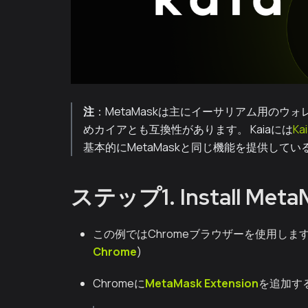
注
：MetaMaskは主にイーサリアム用の
めカイアとも互換性があります。 Kaiaには
Kai
基本的にMetaMaskと同じ機能を提供してい
ステップ1. Install Meta
この例ではChromeブラウザーを使用します
Chrome
)
Chromeに
MetaMask Extension
を追加す