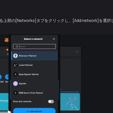
る上部の[Networks]タブをクリックし、[Add network]を選