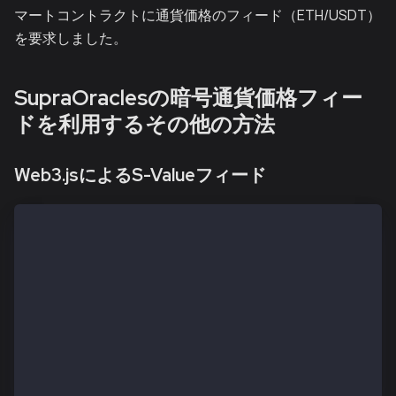
マートコントラクトに通貨価格のフィード（ETH/USDT）
を要求しました。
SupraOraclesの暗号通貨価格フィー
ドを利用するその他の方法
Web3.jsによるS-Valueフィード
// example assumes that the web3 library has been im
const getEthUsdtPrice = async () => {
const abi = [{ "inputs": [ { "internalType": "string
const address = '0x7f003178060af3904b8b70fEa066AEE28
const web3 = new Web3('https://public-en-kairos.node
const sValueFeed = new web3.eth.Contract(abi, addres
const price = (await sValueFeed.methods.checkPrice('
console.log(`The price is: ${price}`)
}
getEthUsdtPrice()