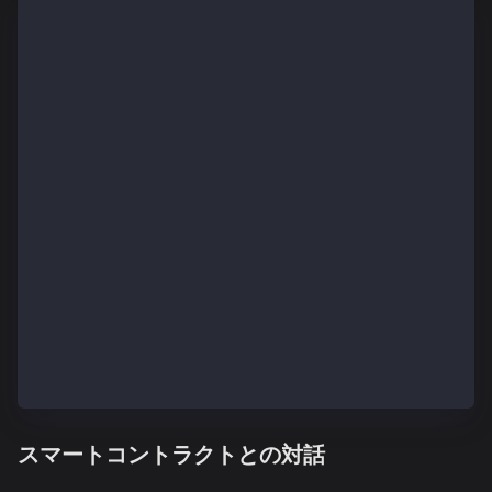
// SPDX-License-Identifier: MIT
pragma solidity ^0.8.7;
interface ISupraSValueFeed {
    function checkPrice(string memory marketPair) ex
}
contract ISupraSValueFeedExample {
    ISupraSValueFeed internal sValueFeed;
    constructor() {
        sValueFeed = ISupraSValueFeed(0x7f003178060a
    }
    function getEthUsdtPrice() external view returns
        (
            int price,
            /* uint timestamp */
        ) = sValueFeed.checkPrice("eth_usdt");
        return price;
    }
}
スマートコントラクトとの対話