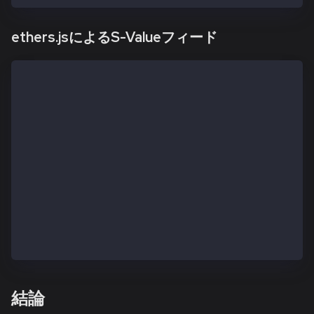
ethers.jsによるS-Valueフィード
// example assumes that the ethers library has been 
const getEthUsdtPrice = async () => {
////for ethers version 6.0
const provider = new ethers.JsonRpcProvider("https:/
////for ethers version <= 5.7.2
//const provider = new ethers.providers.JsonRpcProvi
const abi = [{ "inputs": [ { "internalType": "string
const address = '0x7f003178060af3904b8b70fEa066AEE28
const sValueFeed = new ethers.Contract(address, abi,
const price = (await sValueFeed.checkPrice('eth_usdt
console.log(`The price is: ${price.toString()}`)
}
getEthUsdtPrice()
結論