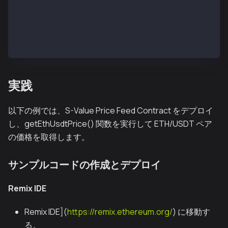
int price,
/* uint timestamp */
) = sValueFeed.checkPrice("eth_usdt");
return price;
}
実践
以下の例では、S-Value Price Feed Contract をデプロイ
し、getEthUsdtPrice() 関数を実行して ETH/USDT ペア
の価格を取得します。
サンプルコードの作成とデプロイ
Remix IDE
Remix IDE](
https://remix.ethereum.org/
) に移動す
る。