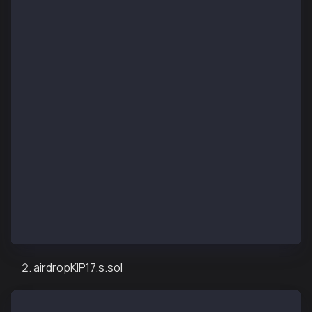
import "forge-std/Script.sol";
import "../src/airdropKIP7.sol";
contract KIP7AirdropDeployScript is Script {
    function setUp() public {}
    function run() public {
        uint256 deployerPrivateKey = vm.envUint("PRI
        vm.startBroadcast(deployerPrivateKey);
        KIP7TokenAirdrop kip7TokenAirdrop = new KIP7
        vm.stopBroadcast();
    }
}
airdropKIP17.s.sol
// SPDX-License-Identifier: UNLICENSED