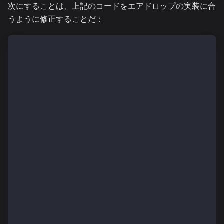
次にすることは、上記のコードをエアドロップの実装に合
うように修正することだ：
//SPDX-License-Identifier: MIT
pragma solidity ^0.8.4;
import "@kaiachain/contracts/KIP/token/KIP7/KIP7.sol
import "@kaiachain/contracts/access/Ownable.sol";
contract KIP7TokenAirdrop is KIP7, Ownable {
    constructor() KIP7("KIP7 Token Airdrop", "KTA") 
    }
    // airdrop fungible token
    function airdropTokens(address[] calldata wAddre
        require(wAddresses.length == tAmount.length,
        for (uint256 i = 0; i < wAddresses.length; i
            _mintSingleTokens(wAddresses[i], tAmount
        }
    }
    function _mintSingleTokens(address wAddress, uin
        _mint(wAddress, amount);
    }
    function supportsInterface(bytes4 interfaceId)
        public