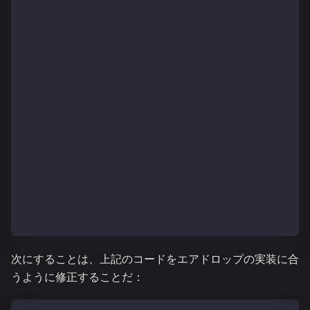
    }
    // The following functions are overrides require
    function _beforeTokenTransfer(address from, addr
        internal
        override(KIP17, KIP17Enumerable)
    {
        super._beforeTokenTransfer(from, to, tokenId
    }
    function supportsInterface(bytes4 interfaceId)
        public
        view
        override(KIP17, KIP17Enumerable)
        returns (bool)
    {
        return super.supportsInterface(interfaceId);
    }
}
次にすることは、上記のコードをエアドロップの実装に合
うように修正することだ：