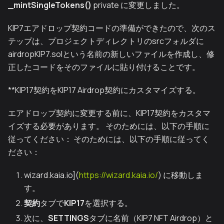
_mintSingleTokens()
private に変更しました。
KIP7エアドロップ契約コードの準備ができたので、次のス
テップは、プロジェクトディレクトリのsrcフォルダに
airdropKIP7.solという名前の新しいファイルを作成し、修
正したコードをそのファイルに貼り付けることです。
**KIP17契約をKIP17 Airdrop契約にカスタマイズする。
エアドロップ契約に変更する前に、KIP17契約をカスタマ
イズする必要があります。 そのためには、以下の手順に
従ってください： そのためには、以下の手順に従ってく
ださい：
wizard.kaia.io](
https://wizard.kaia.io/
) に移動しま
す。
契約
タブで
KIP17
を選択する。
次に、
SETTINGS
タブに名前（KIP7 NFT Airdrop）と