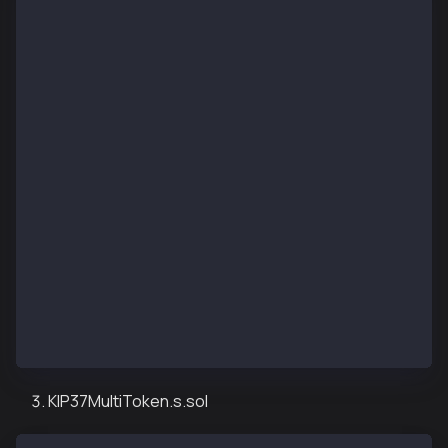
pragma solidity ^0.8.13;
import "forge-std/Script.sol";
import "../src/airdropKIP17.sol";
contract KIP17AirdropDeployScript is Script {
    function setUp() public {}
    function run() public {
        uint256 deployerPrivateKey = vm.envUint("PRI
        vm.startBroadcast(deployerPrivateKey);
        KIP17NftAirdrop kip17NftTokenAirdrop = new K
        vm.stopBroadcast();
    }
}
KIP37MultiToken.s.sol