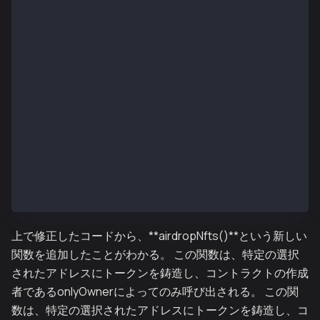
    function _beforeTokenTransfer(address from, addr
        internal
        override(KIP17, KIP17Enumerable)
    {
        super._beforeTokenTransfer(from, to, tokenId
    }
    function supportsInterface(bytes4 interfaceId)
        public
        view
        override(KIP17, KIP17Enumerable)
        returns (bool)
    {
        return super.supportsInterface(interfaceId);
    }
}
上で修正したコードから、**airdropNfts()**という新しい
関数を追加したことがわかる。 この関数は、特定の選択
されたアドレスにトークンを鋳造し、コントラクトの作成
者であるonlyOwnerによってのみ呼び出される。 この関
数は、特定の選択されたアドレスにトークンを鋳造し、コ