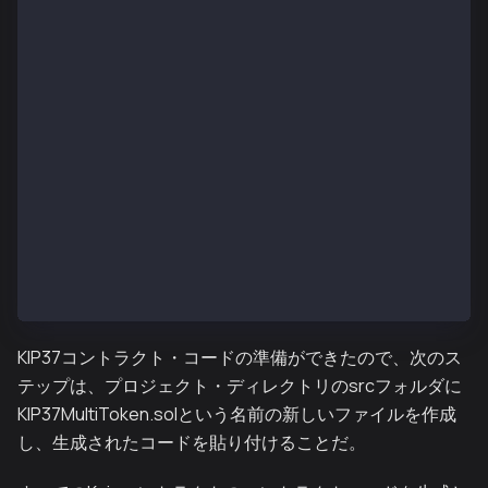
        _setURI(newuri);
    }
    function mint(address account, uint256 id, uint2
        public
        onlyOwner
    {
        _mint(account, id, amount, data);
    }
    function mintBatch(address to, uint256[] memory 
        public
        onlyOwner
    {
        _mintBatch(to, ids, amounts, data);
    }
}
KIP37コントラクト・コードの準備ができたので、次のス
テップは、プロジェクト・ディレクトリのsrcフォルダに
KIP37MultiToken.solという名前の新しいファイルを作成
し、生成されたコードを貼り付けることだ。