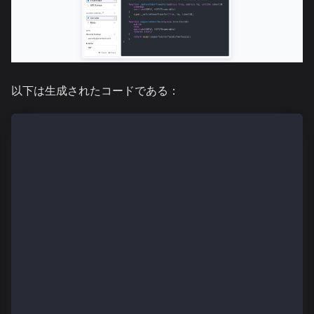
以下は生成されたコードである：
// SPDX-License-Identifier: MIT
pragma solidity ^0.8.4;
import "@kaiachain/contracts/KIP/token/KIP17/KIP17.s
import "@kaiachain/contracts/KIP/token/KIP17/extensi
import "@kaiachain/contracts/access/Ownable.sol";
import "@kaiachain/contracts/utils/Counters.sol";
contract KIP17NFTAirdrop is KIP17, KIP17Enumerable, 
    using Counters for Counters.Counter;
    Counters.Counter private _tokenIdCounter;
    constructor() KIP17("KIP17 NFT Airdrop", "KNA") 
    function safeMint(address to) public onlyOwner {
        uint256 tokenId = _tokenIdCounter.current();
        _tokenIdCounter.increment();
        _safeMint(to, tokenId);