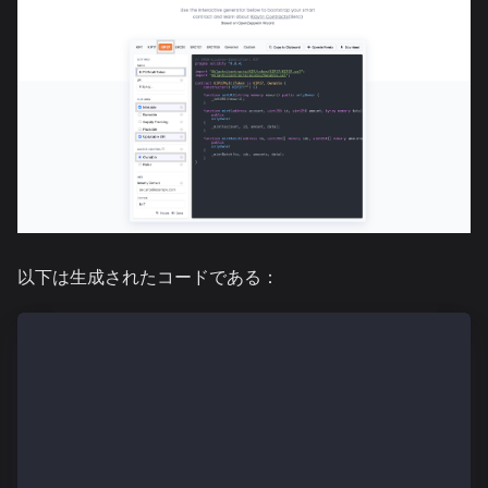
以下は生成されたコードである：
// SPDX-License-Identifier: MIT
pragma solidity ^0.8.4;
import "@kaiachain/contracts/KIP/token/KIP37/KIP37.s
import "@kaiachain/contracts/access/Ownable.sol";
contract KIP37MultiToken is KIP37, Ownable {
    constructor() KIP37("") {}
    function setURI(string memory newuri) public onl