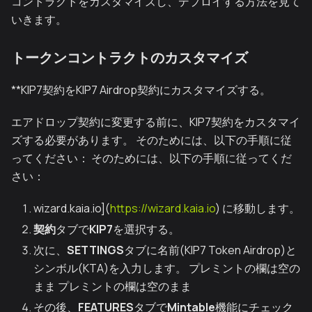
コントラクトをカスタマイズし、デプロイする方法を見て
いきます。
トークンコントラクトのカスタマイズ
**KIP7契約をKIP7 Airdrop契約にカスタマイズする。
エアドロップ契約に変更する前に、KIP7契約をカスタマイ
ズする必要があります。 そのためには、以下の手順に従
ってください： そのためには、以下の手順に従ってくだ
さい：
wizard.kaia.io](
https://wizard.kaia.io
) に移動します。
契約
タブで
KIP7
を選択する。
次に、
SETTINGS
タブに名前(KIP7 Token Airdrop)と
シンボル(KTA)を入力します。 プレミントの欄は空の
まま プレミントの欄は空のまま
その後、
FEATURES
タブで
Mintable
機能にチェック