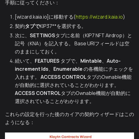
手順に従ってください：
[wizard.kaia.io]に移動する(
https://wizard.kaia.io
)
契約
タブで
KIP37**を選択する。
次に、
SETTINGS
タブに名前（KIP7 NFT Airdrop）と
記号（KNA）を記入する。 Base URIフィールドは空
のままにしておく。
続いて、
FEATURES
タブで、
Mintable
、
Auto-
increment Ids
、
Enumerable
の各機能にチェックを
入れます。
ACCESS CONTROL
タブのOwnable機能
が自動的に選択されていることがわかります。
ACCESS CONTROL
タブのOwnable機能が自動的に
選択されていることがわかります。
これらの設定を行った後のカイアの契約ウィザードはこの
ようになる：